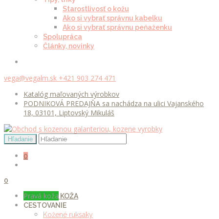
Starostlivosť o kožu
Ako si vybrať správnu kabelku
Ako si vybrať správnu peňaženku
Spolupráca
Články, novinky
vega@vegalm.sk
+421 903 274 471
Katalóg maľovaných výrobkov
PODNIKOVÁ PREDAJŇA sa nachádza na ulici Vajanského
18, 03101, Liptovský Mikuláš
0
0
Pravá koža
KOŽA
CESTOVANIE
Kožené ruksaky