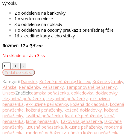
výrobku.
2 x oddelenie na bankovky
1 x vrecko na mince
3 x oddelenie na doklady
1 x oddelenie na osobný preukaz z priehľadnej fólie
16 x kreditné karty alebo vizitky
Rozmer:
12 x 9,5 cm
Na sklade ostáva 3 ks
Kožená
peňaženka
Pridať do košíka
č.8552
Kategórií:
Dámske
,
Kožené peňaženky Unisex
,
Kožené výrobky
,
ručne
Pánske
,
Peňaženky
,
Peňaženky
,
Tamponované peňaženky
,
tieňovaná
Unisex
Značiek:
dámska peňaženka
,
dokladovka
,
dokladovky
,
v
elegantná peňaženka
,
elegantné peňaženky
,
exkluzívna
zelenej
peňaženka
,
exkluzívne peňaženky
,
kožená dokladovka
,
kožená
farbe
peňaženka
,
kožená peňaženky
,
kožené dokladovky
,
kožené
množstvo
peňaženky
,
kvalitná peňaženka
,
kvalitné peňaženky
,
lacná
peňaženka
,
lacné peňaženky
,
Lakovaná peňaženka
,
lakované
peňaženky
,
luxusná peňaženka
,
luxusné peňaženky
,
moderná
peňaženka
,
moderné peňaženky
,
pánska kožená peňaženka
,