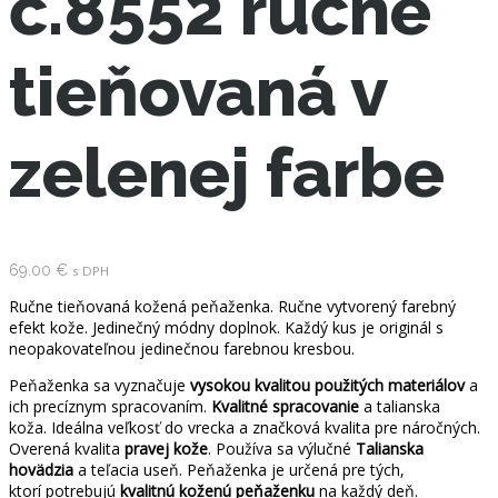
č.8552 ručne
tieňovaná v
zelenej farbe
69.00
€
s DPH
Ručne tieňovaná kožená peňaženka. Ručne vytvorený farebný
efekt kože. Jedinečný módny doplnok. Každý kus je originál s
neopakovateľnou jedinečnou farebnou kresbou.
Peňaženka sa vyznačuje
vysokou kvalitou použitých materiálov
a
ich precíznym spracovaním.
Kvalitné spracovanie
a talianska
koža. Ideálna veľkosť do vrecka a značková kvalita pre náročných.
Overená kvalita
pravej kože
. Používa sa výlučné
Talianska
hovädzia
a teľacia useň. Peňaženka je určená pre tých,
ktorí potrebujú
kvalitnú
koženú peňaženku
na každý deň.