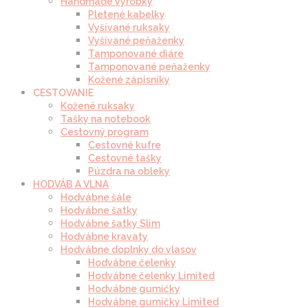
Handmade výrobky
Pletené kabelky
Vyšívané ruksaky
Vyšívané peňaženky
Tamponované diáre
Tamponované peňaženky
Kožené zápisníky
CESTOVANIE
Kožené ruksaky
Tašky na notebook
Cestovný program
Cestovné kufre
Cestovné tašky
Púzdra na obleky
HODVÁB A VLNA
Hodvábne šále
Hodvábne šatky
Hodvábne šatky Slim
Hodvábne kravaty
Hodvábne doplnky do vlasov
Hodvábne čelenky
Hodvábne čelenky Limited
Hodvábne gumičky
Hodvábne gumičky Limited