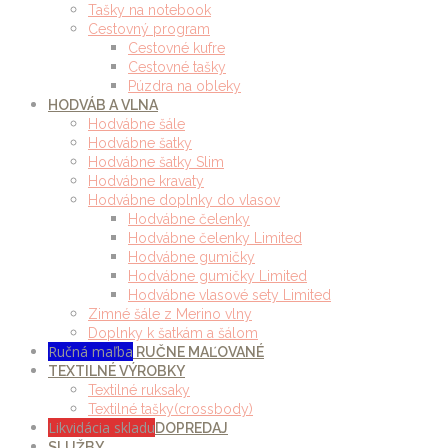
Tašky na notebook
Cestovný program
Cestovné kufre
Cestovné tašky
Púzdra na obleky
HODVÁB A VLNA
Hodvábne šále
Hodvábne šatky
Hodvábne šatky Slim
Hodvábne kravaty
Hodvábne doplnky do vlasov
Hodvábne čelenky
Hodvábne čelenky Limited
Hodvábne gumičky
Hodvábne gumičky Limited
Hodvábne vlasové sety Limited
Zimné šále z Merino vlny
Doplnky k šatkám a šálom
Ručná maľba
RUČNE MAĽOVANÉ
TEXTILNÉ VÝROBKY
Textilné ruksaky
Textilné tašky(crossbody)
Likvidácia skladu
DOPREDAJ
SLUŽBY