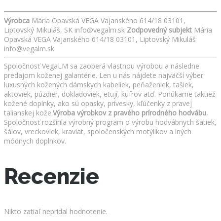
Výrobca
Mária Opavská VEGA Vajanského 614/18 03101,
Liptovský Mikuláš, SK info@vegalm.sk
Zodpovedný subjekt
Mária
Opavská VEGA Vajanského 614/18 03101, Liptovský Mikuláš
info@vegalm.sk
Spoločnosť VegaLM sa zaoberá vlastnou výrobou a následne
predajom koženej galantérie. Len u nás nájdete najväčší výber
luxusných kožených dámskych kabeliek, peňaženiek, tašiek,
aktoviek, púzdier, dokladoviek, etují, kufrov atď. Ponúkame taktiež
kožené doplnky, ako sú opasky, prívesky, kľúčenky z pravej
talianskej kože.
Výroba výrobkov z pravého prírodného hodvábu.
Spoločnosť rozšírila výrobný program o výrobu hodvábnych šatiek,
šálov, vreckoviek, kraviat, spoločenských motýlikov a iných
módnych doplnkov.
Recenzie
Nikto zatiaľ nepridal hodnotenie.