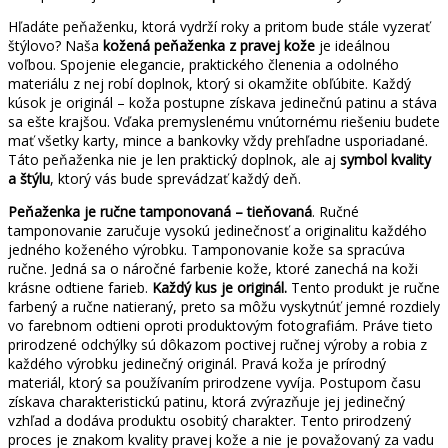
Hľadáte peňaženku, ktorá vydrží roky a pritom bude stále vyzerať
štýlovo? Naša
kožená peňaženka z pravej kože
je ideálnou
voľbou. Spojenie elegancie, praktického členenia a odolného
materiálu z nej robí doplnok, ktorý si okamžite obľúbite. Každý
kúsok je originál – koža postupne získava jedinečnú patinu a stáva
sa ešte krajšou. Vďaka premyslenému vnútornému riešeniu budete
mať všetky karty, mince a bankovky vždy prehľadne usporiadané.
Táto peňaženka nie je len praktický doplnok, ale aj
symbol kvality
a štýlu
, ktorý vás bude sprevádzať každý deň.
Peňaženka je ručne tamponovaná – tieňovaná
. Ručné
tamponovanie zaručuje vysokú jedinečnosť a originalitu každého
jedného koženého výrobku. Tamponovanie kože sa spracúva
ručne. Jedná sa o náročné farbenie kože, ktoré zanechá na koži
krásne odtiene farieb.
Každý kus je originál.
Tento produkt je ručne
farbený a ručne natieraný, preto sa môžu vyskytnúť jemné rozdiely
vo farebnom odtieni oproti produktovým fotografiám. Práve tieto
prirodzené odchýlky sú dôkazom poctivej ručnej výroby a robia z
každého výrobku jedinečný originál. Pravá koža je prírodný
materiál, ktorý sa používaním prirodzene vyvíja. Postupom času
získava charakteristickú patinu, ktorá zvýrazňuje jej jedinečný
vzhľad a dodáva produktu osobitý charakter. Tento prirodzený
proces je znakom kvality pravej kože a nie je považovaný za vadu