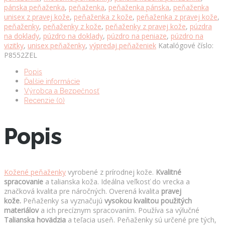
pánska peňaženka
,
peňaženka
,
peňaženka pánska
,
peňaženka
unisex z pravej kože
,
peňaženka z kože
,
peňaženka z pravej kože
,
peňaženky
,
peňaženky z kože
,
peňaženky z pravej kože
,
púzdra
na doklady
,
púzdro na doklady
,
púzdro na peniaze
,
púzdro na
vizitky
,
unisex peňaženky
,
výpredaj peňaženiek
Katalógové číslo:
P8552ZEL
Popis
Ďalšie informácie
Výrobca a Bezpečnosť
Recenzie (0)
Popis
Kožené peňaženky
vyrobené z prírodnej kože.
Kvalitné
spracovanie
a talianska koža. Ideálna veľkosť do vrecka a
značková kvalita pre náročných. Overená kvalita
pravej
kože.
Peňaženky sa vyznačujú
vysokou kvalitou použitých
materiálov
a ich precíznym spracovaním. Používa sa výlučné
Talianska hovädzia
a teľacia useň. Peňaženky sú určené pre tých,