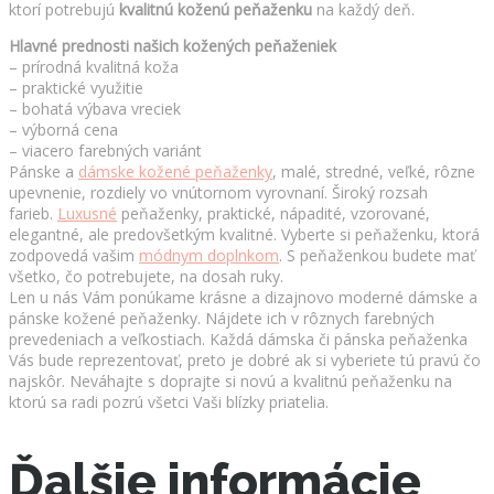
ktorí potrebujú
kvalitnú
koženú peňaženku
na každý deň.
Hlavné prednosti našich kožených peňaženiek
– prírodná kvalitná koža
– praktické využitie
– bohatá výbava vreciek
– výborná cena
– viacero farebných variánt
Pánske a
dámske kožené peňaženky
,
malé, stredné, veľké, rôzne
upevnenie, rozdiely vo vnútornom vyrovnaní. Široký rozsah
farieb.
Luxusné
peňaženky, praktické, nápadité, vzorované,
elegantné, ale predovšetkým kvalitné. Vyberte si peňaženku, ktorá
zodpovedá vašim
módnym doplnkom
. S peňaženkou budete mať
všetko, čo potrebujete, na dosah ruky.
Len u nás Vám ponúkame krásne a dizajnovo moderné dámske a
pánske kožené peňaženky. Nájdete ich v rôznych farebných
prevedeniach a veľkostiach. Každá dámska či pánska peňaženka
Vás bude reprezentovať, preto je dobré ak si vyberiete tú pravú čo
najskôr. Neváhajte s doprajte si novú a kvalitnú peňaženku na
ktorú sa radi pozrú všetci Vaši blízky priatelia.
Ďalšie informácie