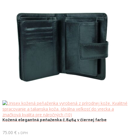
Kožená elegantná peňaženka č.8464 v čiernej farbe
75.00
€
s DPH