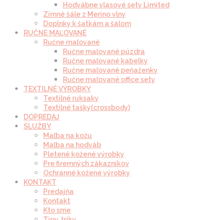
Hodvábne vlasové sety Limited
Zimné šále z Merino vlny
Doplnky k šatkám a šálom
RUČNE MAĽOVANÉ
Ručne maľované
Ručne maľované púzdra
Ručne maľované kabelky
Ručne maľované peňaženky
Ručne maľované office sety
TEXTILNÉ VÝROBKY
Textilné ruksaky
Textilné tašky(crossbody)
DOPREDAJ
SLUŽBY
Maľba na kožu
Maľba na hodváb
Pletené kožené výrobky
Pre firemných zákazníkov
Ochranné kožené výrobky
KONTAKT
Predajňa
Kontakt
Kto sme
Tipy, triky