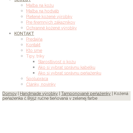
Maľba na kožu
Maľba na hodváb
Pletené kožené výrobky
Pre firemných zákazníkov
Ochranné kožené výrobky
KONTAKT
Predajňa
Kontakt
Kto sme
Tipy, triky
Starostlivosť o kožu
Ako si vybrať správnu kabelku
Ako si vybrať správnu peňaženku
Spolupráca
Články, novinky
Domov
|
Handmade výrobky
|
Tamponované peňaženky
| Kožená
peňaženka č.8552 ručne tieňovaná v zelenej farbe