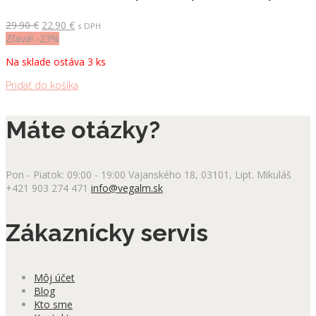
Pôvodná
Aktuálna
29.90
€
22.90
€
s DPH
cena
cena
Zľava! -23%
bola:
je:
Na sklade ostáva 3 ks
29.90 €.
22.90 €.
Pridať do košíka
Máte otázky?
Pon - Piatok: 09:00 - 19:00
Vajanského 18, 03101, Lipt. Mikuláš
+421 903 274 471
info@vegalm.sk
Zákaznícky servis
Môj účet
Blog
Kto sme