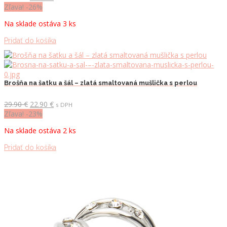
cena
cena
Zľava! -26%
bola:
je:
Na sklade ostáva 3 ks
26.90 €.
19.90 €.
Pridať do košíka
Brošňa na šatku a šál – zlatá smaltovaná mušlička s perlou
Pôvodná
Aktuálna
29.90
€
22.90
€
s DPH
cena
cena
Zľava! -23%
bola:
je:
Na sklade ostáva 2 ks
29.90 €.
22.90 €.
Pridať do košíka