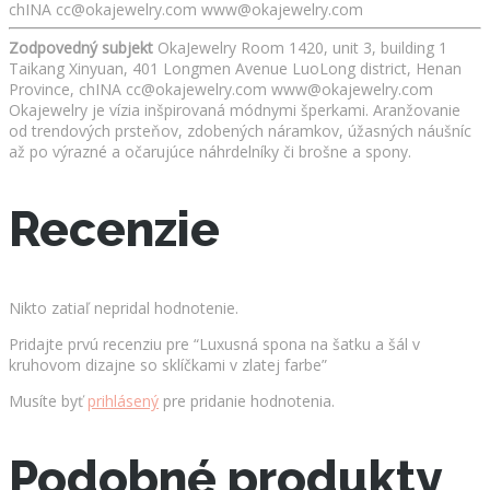
chINA cc@okajewelry.com www@okajewelry.com
Zodpovedný subjekt
OkaJewelry Room 1420, unit 3, building 1
Taikang Xinyuan, 401 Longmen Avenue LuoLong district, Henan
Province, chINA cc@okajewelry.com www@okajewelry.com
Okajewelry je vízia inšpirovaná módnymi šperkami. Aranžovanie
od trendových prsteňov, zdobených náramkov, úžasných náušníc
až po výrazné a očarujúce náhrdelníky či brošne a spony.
Recenzie
Nikto zatiaľ nepridal hodnotenie.
Pridajte prvú recenziu pre “Luxusná spona na šatku a šál v
kruhovom dizajne so sklíčkami v zlatej farbe”
Musíte byť
prihlásený
pre pridanie hodnotenia.
Podobné produkty