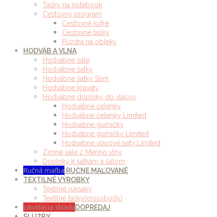
Tašky na notebook
Cestovný program
Cestovné kufre
Cestovné tašky
Púzdra na obleky
HODVÁB A VLNA
Hodvábne šále
Hodvábne šatky
Hodvábne šatky Slim
Hodvábne kravaty
Hodvábne doplnky do vlasov
Hodvábne čelenky
Hodvábne čelenky Limited
Hodvábne gumičky
Hodvábne gumičky Limited
Hodvábne vlasové sety Limited
Zimné šále z Merino vlny
Doplnky k šatkám a šálom
Ručná maľba
RUČNE MAĽOVANÉ
TEXTILNÉ VÝROBKY
Textilné ruksaky
Textilné tašky(crossbody)
Likvidácia skladu
DOPREDAJ
SLUŽBY