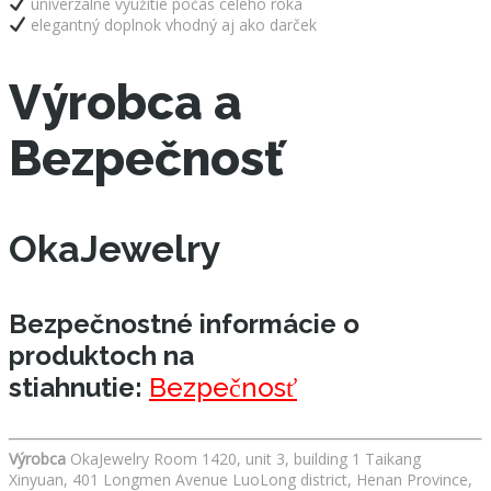
univerzálne využitie počas celého roka
elegantný doplnok vhodný aj ako darček
Výrobca a
Bezpečnosť
OkaJewelry
Bezpečnostné informácie o
produktoch na
stiahnutie:
Bezpečnosť
Výrobca
OkaJewelry Room 1420, unit 3, building 1 Taikang
Xinyuan, 401 Longmen Avenue LuoLong district, Henan Province,