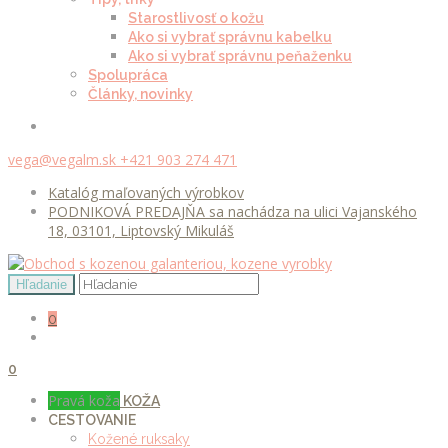
Starostlivosť o kožu
Ako si vybrať správnu kabelku
Ako si vybrať správnu peňaženku
Spolupráca
Články, novinky
vega@vegalm.sk
+421 903 274 471
Katalóg maľovaných výrobkov
PODNIKOVÁ PREDAJŇA sa nachádza na ulici Vajanského
18, 03101, Liptovský Mikuláš
0
0
Pravá koža
KOŽA
CESTOVANIE
Kožené ruksaky