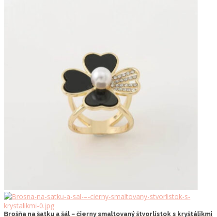
Brošňa na šatku a šál – čierny smaltovaný štvorlístok s kryštálikmi