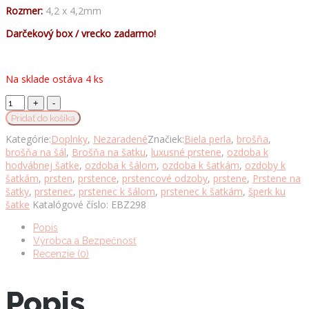
Rozmer:
4,2 x 4,2mm
Darčekový box / vrecko zadarmo!
Na sklade ostáva 4 ks
Luxusná
spona
Pridať do košíka
na
Kategórie:
Doplnky
,
Nezaradené
Značiek:
Biela perla
,
brošňa
,
šatku
brošňa na šál
,
Brošňa na šatku
,
luxusné prstene
,
ozdoba k
a
hodvábnej šatke
,
ozdoba k šálom
,
ozdoba k šatkám
,
ozdoby k
šál
šatkám
,
prsten
,
prstence
,
prstencové odzoby
,
prstene
,
Prstene na
v
šatky
,
prstenec
,
prstenec k šálom
,
prstenec k šatkám
,
šperk ku
kruhovom
šatke
Katalógové číslo:
EBZ298
dizajne
so
Popis
sklíčkami
Výrobca a Bezpečnosť
v
Recenzie (0)
zlatej
farbe
množstvo
Popis