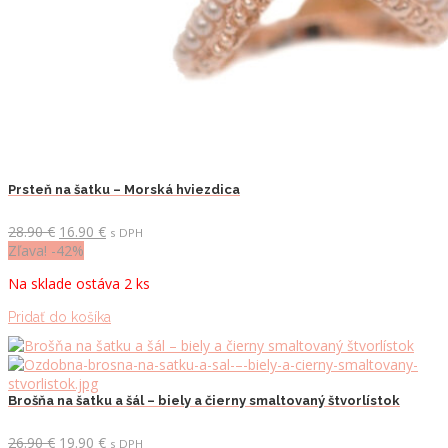
Prsteň na šatku – Morská hviezdica
Pôvodná
Aktuálna
28.90
€
16.90
€
s DPH
cena
cena
Zľava! -42%
bola:
je:
Na sklade ostáva 2 ks
28.90 €.
16.90 €.
Pridať do košíka
Brošňa na šatku a šál – biely a čierny smaltovaný štvorlístok
Pôvodná
Aktuálna
26.90
€
19.90
€
s DPH