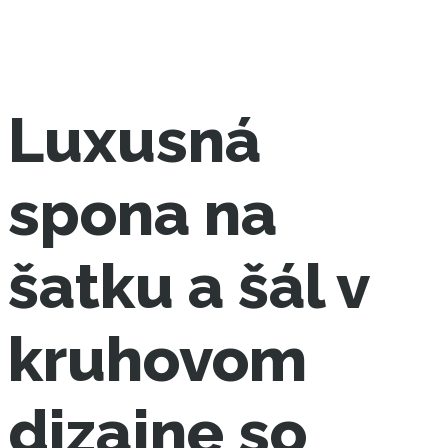
Luxusná
spona na
šatku a šál v
kruhovom
dizajne so