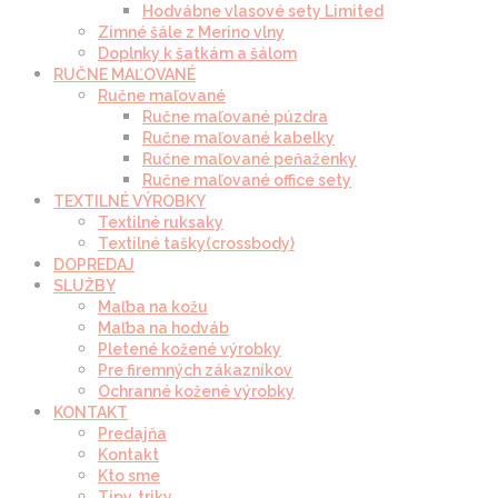
Hodvábne vlasové sety Limited
Zimné šále z Merino vlny
Doplnky k šatkám a šálom
RUČNE MAĽOVANÉ
Ručne maľované
Ručne maľované púzdra
Ručne maľované kabelky
Ručne maľované peňaženky
Ručne maľované office sety
TEXTILNÉ VÝROBKY
Textilné ruksaky
Textilné tašky(crossbody)
DOPREDAJ
SLUŽBY
Maľba na kožu
Maľba na hodváb
Pletené kožené výrobky
Pre firemných zákazníkov
Ochranné kožené výrobky
KONTAKT
Predajňa
Kontakt
Kto sme
Tipy, triky