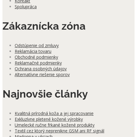
Kontakt
Spolupráca
Zákaznícka zóna
Odstúpenie od zmluvy
Reklamácia tovaru
Obchodné podmienky
Reklamačné podmienky
Ochrana osobných údajov
Alternatívne riešenie sporov
Najnovšie články
Kvalitná prírodná koža a jej spracovanie
Exkluzívne pletené kožené výrobky
Umelecké ručne frkané kožené produkty
Textil cez ktorý neprenikne GSM ani RF signál
Madonna v uliciach