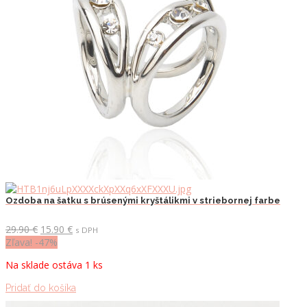
Ozdoba na šatku s brúsenými kryštálikmi v striebornej farbe
Pôvodná
Aktuálna
29.90
€
15.90
€
s DPH
cena
cena
Zľava! -47%
bola:
je:
Na sklade ostáva 1 ks
29.90 €.
15.90 €.
Pridať do košíka