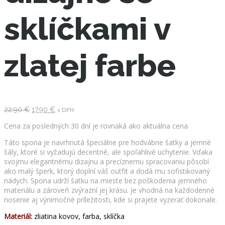
sklíčkami v
zlatej farbe
Pôvodná
Aktuálna
22.90
€
17.90
€
s DPH
cena
cena
bola:
je:
Cena za posledných 30 dní je rovnaká ako aktuálna cena
22.90 €.
17.90 €.
Táto spona je navrhnutá špeciálne pre hodvábne šatky a jemné
šály, ktoré si vyžadujú decentné, ale spoľahlivé uchytenie. Vďaka
svojmu elegantnému dizajnu a precíznemu spracovaniu pôsobí
ako malý šperk, ktorý doplní váš outfit a dodá mu sofistikovaný
nádych. Spona udrží šatku na mieste bez poškodenia jemného
materiálu a zároveň zvýrazní jej krásu. Je vhodná na každodenné
nosenie aj výnimočné príležitosti, kde si prajete vyzerať dokonale.
Materiál:
zliatina kovov, farba, sklíčka