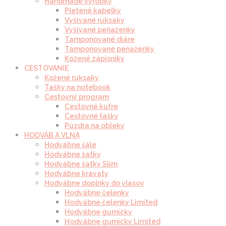
Handmade výrobky
Pletené kabelky
Vyšívané ruksaky
Vyšívané peňaženky
Tamponované diáre
Tamponované peňaženky
Kožené zápisníky
CESTOVANIE
Kožené ruksaky
Tašky na notebook
Cestovný program
Cestovné kufre
Cestovné tašky
Púzdra na obleky
HODVÁB A VLNA
Hodvábne šále
Hodvábne šatky
Hodvábne šatky Slim
Hodvábne kravaty
Hodvábne doplnky do vlasov
Hodvábne čelenky
Hodvábne čelenky Limited
Hodvábne gumičky
Hodvábne gumičky Limited