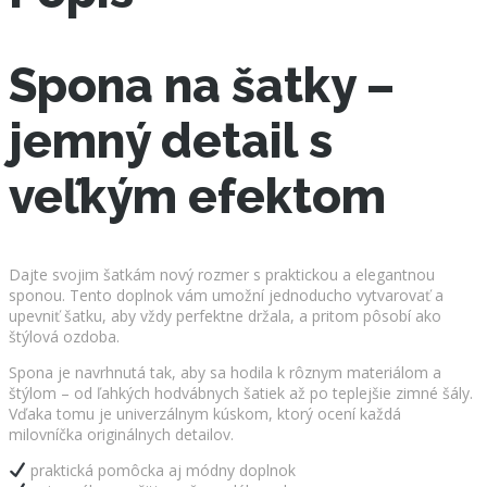
Spona na šatky –
jemný detail s
veľkým efektom
Dajte svojim šatkám nový rozmer s praktickou a elegantnou
sponou. Tento doplnok vám umožní jednoducho vytvarovať a
upevniť šatku, aby vždy perfektne držala, a pritom pôsobí ako
štýlová ozdoba.
Spona je navrhnutá tak, aby sa hodila k rôznym materiálom a
štýlom – od ľahkých hodvábnych šatiek až po teplejšie zimné šály.
Vďaka tomu je univerzálnym kúskom, ktorý ocení každá
milovníčka originálnych detailov.
praktická pomôcka aj módny doplnok