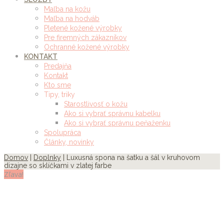
Maľba na kožu
Maľba na hodváb
Pletené kožené výrobky
Pre firemných zákazníkov
Ochranné kožené výrobky
KONTAKT
Predajňa
Kontakt
Kto sme
Tipy, triky
Starostlivosť o kožu
Ako si vybrať správnu kabelku
Ako si vybrať správnu peňaženku
Spolupráca
Články, novinky
Domov
|
Doplnky
| Luxusná spona na šatku a šál v kruhovom
dizajne so sklíčkami v zlatej farbe
Zľava!