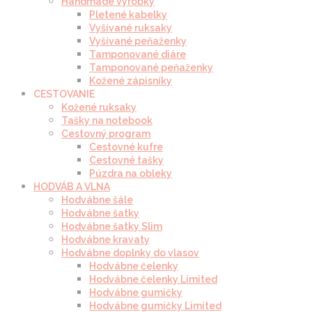
Handmade výrobky
Pletené kabelky
Vyšívané ruksaky
Vyšívané peňaženky
Tamponované diáre
Tamponované peňaženky
Kožené zápisníky
CESTOVANIE
Kožené ruksaky
Tašky na notebook
Cestovný program
Cestovné kufre
Cestovné tašky
Púzdra na obleky
HODVÁB A VLNA
Hodvábne šále
Hodvábne šatky
Hodvábne šatky Slim
Hodvábne kravaty
Hodvábne doplnky do vlasov
Hodvábne čelenky
Hodvábne čelenky Limited
Hodvábne gumičky
Hodvábne gumičky Limited