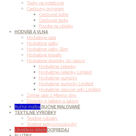
Tašky na notebook
Cestovný program
Cestovné kufre
Cestovné tašky
Púzdra na obleky
HODVÁB A VLNA
Hodvábne šále
Hodvábne šatky
Hodvábne šatky Slim
Hodvábne kravaty
Hodvábne doplnky do vlasov
Hodvábne čelenky
Hodvábne čelenky Limited
Hodvábne gumičky
Hodvábne gumičky Limited
Hodvábne vlasové sety Limited
Zimné šále z Merino vlny
Doplnky k šatkám a šálom
Ručná maľba
RUČNE MAĽOVANÉ
TEXTILNÉ VÝROBKY
Textilné ruksaky
Textilné tašky(crossbody)
Likvidácia skladu
DOPREDAJ
SLUŽBY