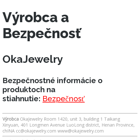
Výrobca a
Bezpečnosť
OkaJewelry
Bezpečnostné informácie o
produktoch na
stiahnutie:
Bezpečnosť
Výrobca
OkaJewelry Room 1420, unit 3, building 1 Taikang
Xinyuan, 401 Longmen Avenue LuoLong district, Henan Province,
chINA cc@okajewelry.com www@okajewelry.com