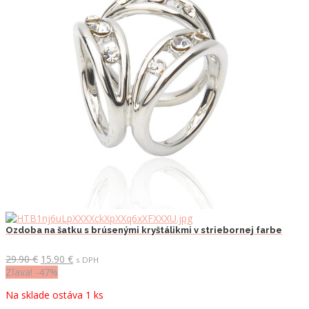
Ozdoba na šatku s brúsenými kryštálikmi v striebornej farbe
Pôvodná
Aktuálna
29.90
€
15.90
€
s DPH
cena
cena
Zľava! -47%
bola:
je:
Na sklade ostáva 1 ks
29.90 €.
15.90 €.