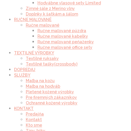
Hodvábne vlasové sety Limited
Zimné šále z Merino vlny
Doplnky k šatkám a šálom
RUČNE MAĽOVANÉ
Ručne maľované
Ručne maľované púzdra
Ručne maľované kabelky
Ručne maľované peňaženky
Ručne maľované office sety
TEXTILNÉ VÝROBKY
Textilné ruksaky
Textilné tašky(crossbody)
DOPREDAJ
SLUŽBY
Maľba na kožu
Maľba na hodváb
Pletené kožené výrobky
Pre firemných zákazníkov
Ochranné kožené výrobky
KONTAKT
Predajňa
Kontakt
Kto sme
Tipy, triky