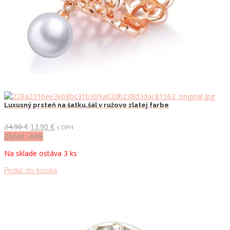
Luxusný prsteň na šatku,šál v ružovo zlatej farbe
Pôvodná
Aktuálna
24.90
€
13.90
€
s DPH
cena
cena
Zľava! -44%
bola:
je:
Na sklade ostáva 3 ks
24.90 €.
13.90 €.
Pridať do košíka