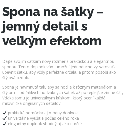
Spona na šatky –
jemný detail s
veľkým efektom
Dajte svojim šatkám nový rozmer s praktickou a elegantnou
sponou. Tento doplnok vám umožní jednoducho vytvarovať a
upevniť šatku, aby vždy perfektne držala, a pritom pôsobí ako
štýlová ozdoba.
Spona je navrhnutá tak, aby sa hodila k rôznym materiálom a
štýlom – od ľahkých hodvábnych šatiek až po teplejšie zimné šály.
Vďaka tomu je univerzálnym kúskom, ktorý ocení každá
milovníčka originálnych detailov.
praktická pomôcka aj módny doplnok
univerzálne využitie počas celého roka
elegantný doplnok vhodný aj ako darček