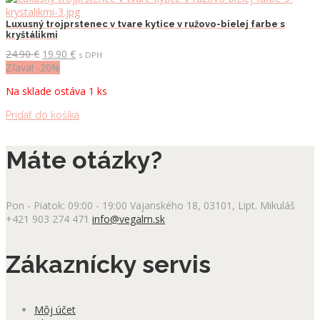
Luxusný trojprstenec v tvare kytice v ružovo-bielej farbe s
kryštálikmi
Pôvodná
Aktuálna
24.90
€
19.90
€
s DPH
cena
cena
Zľava! -20%
bola:
je:
Na sklade ostáva 1 ks
24.90 €.
19.90 €.
Pridať do košíka
Máte otázky?
Pon - Piatok: 09:00 - 19:00
Vajanského 18, 03101, Lipt. Mikuláš
+421 903 274 471
info@vegalm.sk
Zákaznícky servis
Môj účet