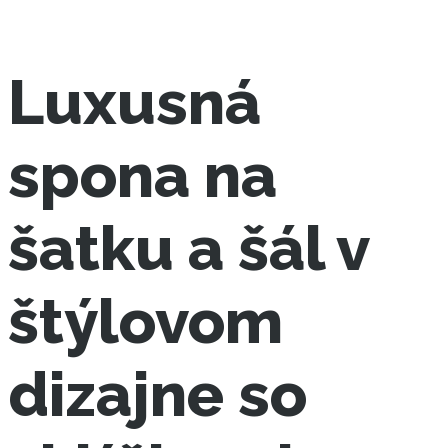
Luxusná
spona na
šatku a šál v
štýlovom
dizajne so