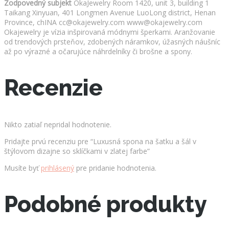
Zodpovedný subjekt
OkaJewelry Room 1420, unit 3, building 1
Taikang Xinyuan, 401 Longmen Avenue LuoLong district, Henan
Province, chINA cc@okajewelry.com www@okajewelry.com
Okajewelry je vízia inšpirovaná módnymi šperkami. Aranžovanie
od trendových prsteňov, zdobených náramkov, úžasných náušníc
až po výrazné a očarujúce náhrdelníky či brošne a spony.
Recenzie
Nikto zatiaľ nepridal hodnotenie.
Pridajte prvú recenziu pre “Luxusná spona na šatku a šál v
štýlovom dizajne so sklíčkami v zlatej farbe”
Musíte byť
prihlásený
pre pridanie hodnotenia.
Podobné produkty