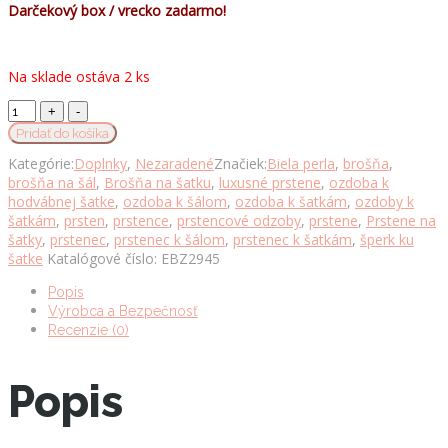
Darčekový box / vrecko zadarmo!
Na sklade ostáva 2 ks
Luxusná
spona
Pridať do košíka
na
Kategórie:
Doplnky
,
Nezaradené
Značiek:
Biela perla
,
brošňa
,
šatku
brošňa na šál
,
Brošňa na šatku
,
luxusné prstene
,
ozdoba k
a
hodvábnej šatke
,
ozdoba k šálom
,
ozdoba k šatkám
,
ozdoby k
šál
šatkám
,
prsten
,
prstence
,
prstencové odzoby
,
prstene
,
Prstene na
v
šatky
,
prstenec
,
prstenec k šálom
,
prstenec k šatkám
,
šperk ku
štýlovom
šatke
Katalógové číslo:
EBZ2945
dizajne
so
Popis
sklíčkami
Výrobca a Bezpečnosť
v
Recenzie (0)
zlatej
farbe
množstvo
Popis