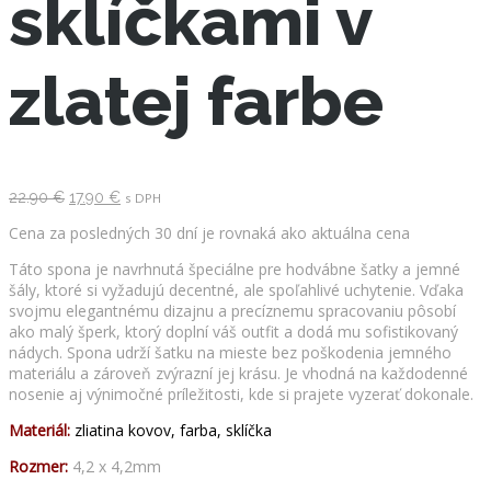
sklíčkami v
zlatej farbe
Pôvodná
Aktuálna
22.90
€
17.90
€
s DPH
cena
cena
bola:
je:
Cena za posledných 30 dní je rovnaká ako aktuálna cena
22.90 €.
17.90 €.
Táto spona je navrhnutá špeciálne pre hodvábne šatky a jemné
šály, ktoré si vyžadujú decentné, ale spoľahlivé uchytenie. Vďaka
svojmu elegantnému dizajnu a precíznemu spracovaniu pôsobí
ako malý šperk, ktorý doplní váš outfit a dodá mu sofistikovaný
nádych. Spona udrží šatku na mieste bez poškodenia jemného
materiálu a zároveň zvýrazní jej krásu. Je vhodná na každodenné
nosenie aj výnimočné príležitosti, kde si prajete vyzerať dokonale.
Materiál:
zliatina kovov, farba, sklíčka
Rozmer:
4,2 x 4,2mm