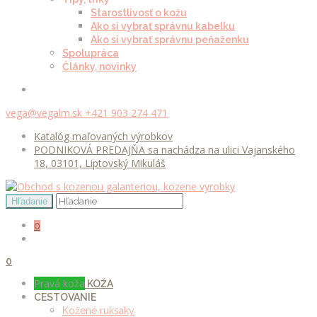
Starostlivosť o kožu
Ako si vybrať správnu kabelku
Ako si vybrať správnu peňaženku
Spolupráca
Články, novinky
vega@vegalm.sk
+421 903 274 471
Katalóg maľovaných výrobkov
PODNIKOVÁ PREDAJŇA sa nachádza na ulici Vajanského
18, 03101, Liptovský Mikuláš
0
0
Pravá koža
KOŽA
CESTOVANIE
Kožené ruksaky