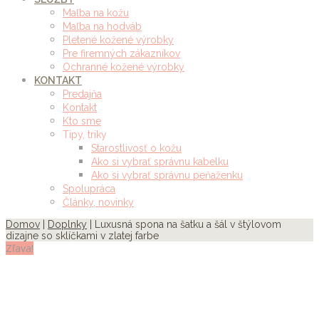
Maľba na kožu
Maľba na hodváb
Pletené kožené výrobky
Pre firemných zákazníkov
Ochranné kožené výrobky
KONTAKT
Predajňa
Kontakt
Kto sme
Tipy, triky
Starostlivosť o kožu
Ako si vybrať správnu kabelku
Ako si vybrať správnu peňaženku
Spolupráca
Články, novinky
Domov
|
Doplnky
| Luxusná spona na šatku a šál v štýlovom
dizajne so sklíčkami v zlatej farbe
Zľava!