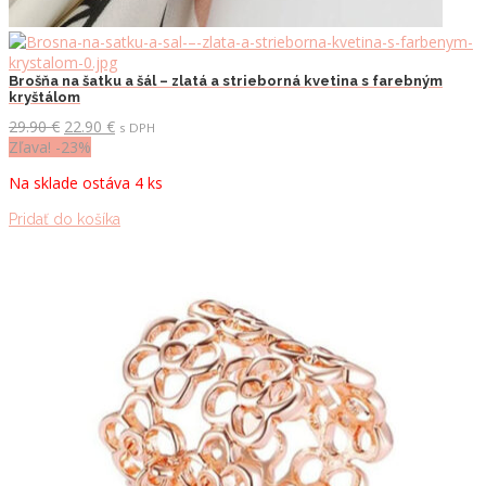
Brošňa na šatku a šál – zlatá a strieborná kvetina s farebným
kryštálom
Pôvodná
Aktuálna
29.90
€
22.90
€
s DPH
cena
cena
Zľava! -23%
bola:
je:
Na sklade ostáva 4 ks
29.90 €.
22.90 €.
Pridať do košíka