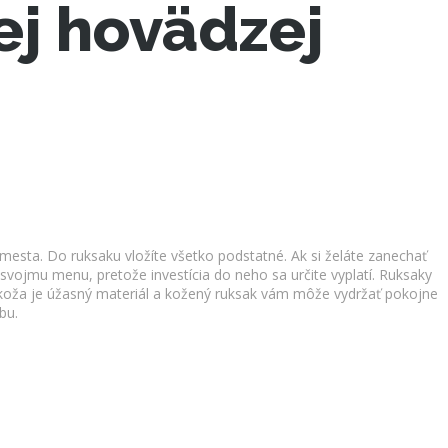
ej hovädzej
esta. Do ruksaku vložíte všetko podstatné. Ak si želáte zanechať
svojmu menu, pretože investícia do neho sa určite vyplatí. Ruksaky
á koža je úžasný materiál a kožený ruksak vám môže vydržať pokojne
bu.