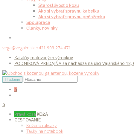
Starostlivosť o kožu
Ako si vybrať správnu kabelku
Ako si vybrať správnu peňaženku
Spolupráca
Články, novinky
vega@vegalm.sk
+421 903 274 471
Katalóg maľovaných výrobkov
PODNIKOVÁ PREDAJŇA sa nachádza na ulici Vajanského 18, 0
0
0
Pravá koža
KOŽA
CESTOVANIE
Kožené ruksaky
Tašky na notebook