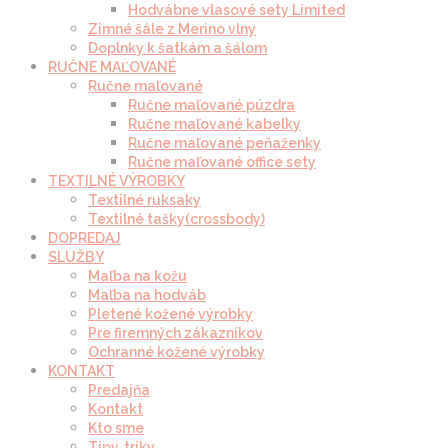
Hodvábne vlasové sety Limited
Zimné šále z Merino vlny
Doplnky k šatkám a šálom
RUČNE MAĽOVANÉ
Ručne maľované
Ručne maľované púzdra
Ručne maľované kabelky
Ručne maľované peňaženky
Ručne maľované office sety
TEXTILNÉ VÝROBKY
Textilné ruksaky
Textilné tašky(crossbody)
DOPREDAJ
SLUŽBY
Maľba na kožu
Maľba na hodváb
Pletené kožené výrobky
Pre firemných zákazníkov
Ochranné kožené výrobky
KONTAKT
Predajňa
Kontakt
Kto sme
Tipy, triky