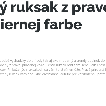
 ruksak z prav
iernej farbe
dobé vychádzky do prírody tak aj ako moderný a trendy doplnok do m
ený z pravej prírodnej kože. Tento ruksak robí sám sebe veľkú česť 
iacov. Pri kožených ruksakoch sa vám to stať nemôže. Pravá prírodn
 Kožený ruksak vám ponúkne všestranné využitie pre každodennú potre