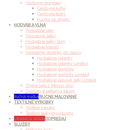
Cestovný program
Cestovné kufre
Cestovné tašky
Púzdra na obleky
HODVÁB A VLNA
Hodvábne šále
Hodvábne šatky
Hodvábne šatky Slim
Hodvábne kravaty
Hodvábne doplnky do vlasov
Hodvábne čelenky
Hodvábne čelenky Limited
Hodvábne gumičky
Hodvábne gumičky Limited
Hodvábne vlasové sety Limited
Zimné šále z Merino vlny
Doplnky k šatkám a šálom
Ručná maľba
RUČNE MAĽOVANÉ
TEXTILNÉ VÝROBKY
Textilné ruksaky
Textilné tašky(crossbody)
Likvidácia skladu
DOPREDAJ
SLUŽBY
Maľba na kožu