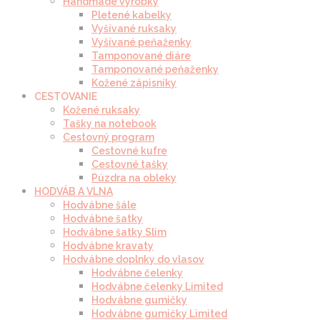
Handmade výrobky
Pletené kabelky
Vyšívané ruksaky
Vyšívané peňaženky
Tamponované diáre
Tamponované peňaženky
Kožené zápisníky
CESTOVANIE
Kožené ruksaky
Tašky na notebook
Cestovný program
Cestovné kufre
Cestovné tašky
Púzdra na obleky
HODVÁB A VLNA
Hodvábne šále
Hodvábne šatky
Hodvábne šatky Slim
Hodvábne kravaty
Hodvábne doplnky do vlasov
Hodvábne čelenky
Hodvábne čelenky Limited
Hodvábne gumičky
Hodvábne gumičky Limited