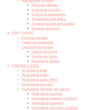
Handmade výrobky
Pletené kabelky
Vyšívané ruksaky
Vyšívané peňaženky
Tamponované diáre
Tamponované peňaženky
Kožené zápisníky
CESTOVANIE
Kožené ruksaky
Tašky na notebook
Cestovný program
Cestovné kufre
Cestovné tašky
Púzdra na obleky
HODVÁB A VLNA
Hodvábne šále
Hodvábne šatky
Hodvábne šatky Slim
Hodvábne kravaty
Hodvábne doplnky do vlasov
Hodvábne čelenky
Hodvábne čelenky Limited
Hodvábne gumičky
Hodvábne gumičky Limited