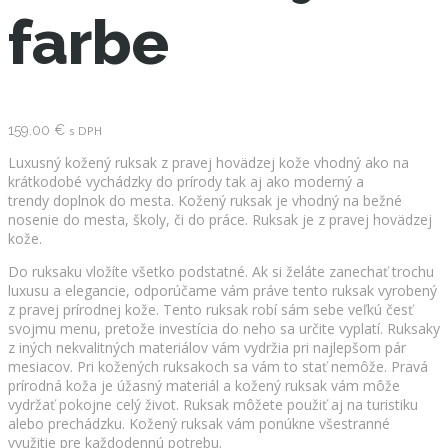
farbe
159.00
€
s DPH
Luxusný kožený ruksak z pravej hovädzej kože vhodný ako na
krátkodobé vychádzky do prírody tak aj ako moderný a
trendy doplnok do mesta. Kožený ruksak je vhodný na bežné
nosenie do mesta, školy, či do práce. Ruksak
je z pravej hovädzej
kože.
Do ruksaku vložíte všetko podstatné. Ak si želáte zanechať trochu
luxusu a elegancie, odporúčame vám práve tento ruksak vyrobený
z pravej prírodnej kože. Tento ruksak robí sám sebe veľkú česť
svojmu menu, pretože investícia do neho sa určite vyplatí. Ruksaky
z iných nekvalitných materiálov vám vydržia pri najlepšom pár
mesiacov. Pri kožených ruksakoch sa vám to stať nemôže. Pravá
prírodná koža je úžasný materiál a kožený ruksak vám môže
vydržať pokojne celý život. Ruksak môžete použiť aj na turistiku
alebo prechádzku. Kožený ruksak vám ponúkne všestranné
využitie pre každodennú potrebu.