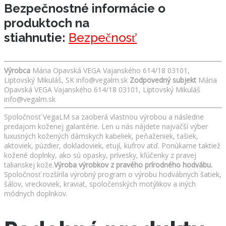
Bezpečnostné informácie o
produktoch na
stiahnutie:
Bezpečnosť
Výrobca
Mária Opavská VEGA Vajanského 614/18 03101,
Liptovský Mikuláš, SK info@vegalm.sk
Zodpovedný subjekt
Mária
Opavská VEGA Vajanského 614/18 03101, Liptovský Mikuláš
info@vegalm.sk
Spoločnosť VegaLM sa zaoberá vlastnou výrobou a následne
predajom koženej galantérie. Len u nás nájdete najväčší výber
luxusných kožených dámskych kabeliek, peňaženiek, tašiek,
aktoviek, púzdier, dokladoviek, etují, kufrov atď. Ponúkame taktiež
kožené doplnky, ako sú opasky, prívesky, kľúčenky z pravej
talianskej kože.
Výroba výrobkov z pravého prírodného hodvábu.
Spoločnosť rozšírila výrobný program o výrobu hodvábnych šatiek,
šálov, vreckoviek, kraviat, spoločenských motýlikov a iných
módnych doplnkov.