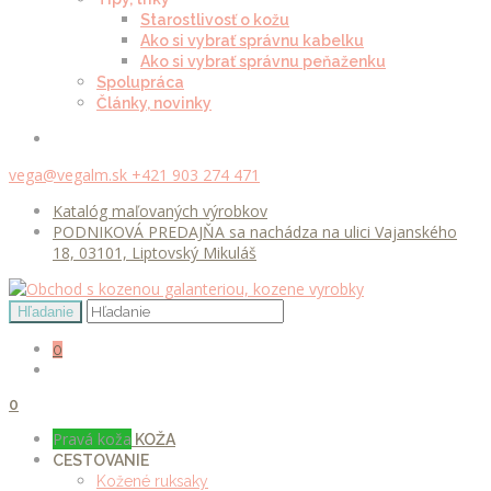
Starostlivosť o kožu
Ako si vybrať správnu kabelku
Ako si vybrať správnu peňaženku
Spolupráca
Články, novinky
vega@vegalm.sk
+421 903 274 471
Katalóg maľovaných výrobkov
PODNIKOVÁ PREDAJŇA sa nachádza na ulici Vajanského
18, 03101, Liptovský Mikuláš
0
0
Pravá koža
KOŽA
CESTOVANIE
Kožené ruksaky