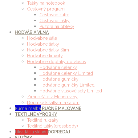
Tašky na notebook
Cestovný program
Cestovné kufre
Cestovné tašky
Púzdra na obleky
HODVÁB A VLNA
Hodvábne šále
Hodvábne šatky
Hodvábne šatky Slim
Hodvábne kravaty
Hodvábne doplnky do vlasov
Hodvábne čelenky
Hodvábne čelenky Limited
Hodvábne gumičky
Hodvábne gumičky Limited
Hodvábne vlasové sety Limited
Zimné šále z Merino vlny
Doplnky k šatkám a šálom
Ručná maľba
RUČNE MAĽOVANÉ
TEXTILNÉ VÝROBKY
Textilné ruksaky
Textilné tašky(crossbody)
Likvidácia skladu
DOPREDAJ
SLUŽBY