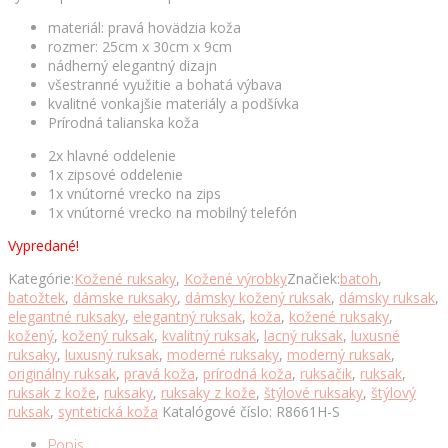
materiál: pravá hovädzia koža
rozmer: 25cm x 30cm x 9cm
nádherný elegantný dizajn
všestranné využitie a bohatá výbava
kvalitné vonkajšie materiály a podšívka
Prírodná talianska koža
2x hlavné oddelenie
1x zipsové oddelenie
1x vnútorné vrecko na zips
1x vnútorné vrecko na mobilný telefón
Vypredané!
Kategórie:
Kožené ruksaky
,
Kožené výrobky
Značiek:
batoh
,
batožtek
,
dámske ruksaky
,
dámsky kožený ruksak
,
dámsky ruksak
,
elegantné ruksaky
,
elegantný ruksak
,
koža
,
kožené ruksaky
,
kožený
,
kožený ruksak
,
kvalitný ruksak
,
lacný ruksak
,
luxusné
ruksaky
,
luxusný ruksak
,
moderné ruksaky
,
moderný ruksak
,
originálny ruksak
,
pravá koža
,
prírodná koža
,
ruksačik
,
ruksak
,
ruksak z kože
,
ruksaky
,
ruksaky z kože
,
štýlové ruksaky
,
štýlový
ruksak
,
syntetická koža
Katalógové číslo:
R8661H-S
Popis