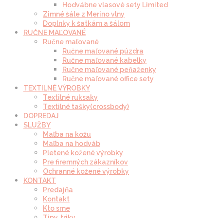
Hodvábne vlasové sety Limited
Zimné šále z Merino vlny
Doplnky k šatkám a šálom
RUČNE MAĽOVANÉ
Ručne maľované
Ručne maľované púzdra
Ručne maľované kabelky
Ručne maľované peňaženky
Ručne maľované office sety
TEXTILNÉ VÝROBKY
Textilné ruksaky
Textilné tašky(crossbody)
DOPREDAJ
SLUŽBY
Maľba na kožu
Maľba na hodváb
Pletené kožené výrobky
Pre firemných zákazníkov
Ochranné kožené výrobky
KONTAKT
Predajňa
Kontakt
Kto sme
Tipy, triky