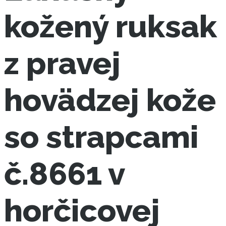
kožený ruksak
z pravej
hovädzej kože
so strapcami
č.8661 v
horčicovej