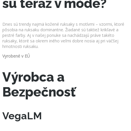
sú teraz v móde?
Dnes sú trendy najmä kožené ruksaky s motívmi – vzormi, ktoré
pôsobia na ruksaku dominantne. Žiadané sú taktiež krikľavé a
pestré farby. Aj v našej ponuke sa nachádzajú práve takéto
ruksaky, ktoré sa okrem iného veľmi dobre nosia aj pri väčšej
hmotnosti ruksaku.
Vyrobené v EÚ
Výrobca a
Bezpečnosť
VegaLM