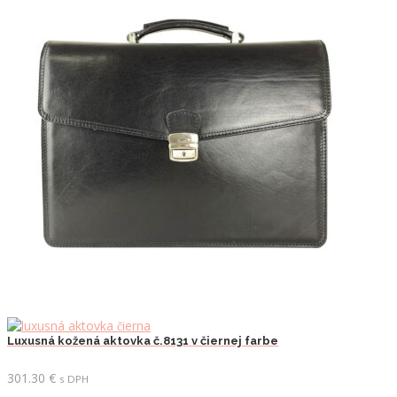
Luxusná kožená aktovka č.8131 v čiernej farbe
301.30
€
s DPH