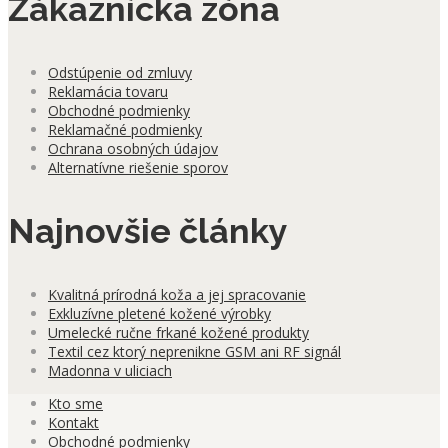
Zákaznícka zóna
Odstúpenie od zmluvy
Reklamácia tovaru
Obchodné podmienky
Reklamačné podmienky
Ochrana osobných údajov
Alternatívne riešenie sporov
Najnovšie články
Kvalitná prírodná koža a jej spracovanie
Exkluzívne pletené kožené výrobky
Umelecké ručne frkané kožené produkty
Textil cez ktorý neprenikne GSM ani RF signál
Madonna v uliciach
Kto sme
Kontakt
Obchodné podmienky