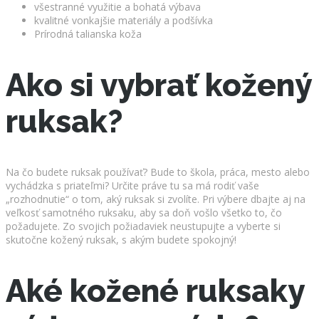
všestranné využitie a bohatá výbava
kvalitné vonkajšie materiály a podšívka
Prírodná talianska koža
Ako si vybrať kožený
ruksak?
Na čo budete ruksak používať? Bude to škola, práca, mesto alebo
vychádzka s priateľmi? Určite práve tu sa má rodiť vaše
„rozhodnutie“ o tom, aký ruksak si zvolíte. Pri výbere dbajte aj na
veľkosť samotného ruksaku, aby sa doň vošlo všetko to, čo
požadujete. Zo svojich požiadaviek neustupujte a vyberte si
skutočne kožený ruksak, s akým budete spokojný!
Aké kožené ruksaky