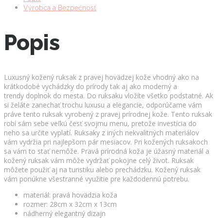
Výrobca a Bezpečnosť
Popis
Luxusný kožený ruksak z pravej hovädzej kože vhodný ako na
krátkodobé vychádzky do prírody tak aj ako moderný a
trendy doplnok do mesta. Do ruksaku vložíte všetko podstatné. Ak
si želáte zanechať trochu luxusu a elegancie, odporúčame vám
práve tento ruksak vyrobený z pravej prírodnej kože. Tento ruksak
robí sám sebe veľkú česť svojmu menu, pretože investícia do
neho sa určite vyplatí. Ruksaky z iných nekvalitných materiálov
vám vydržia pri najlepšom pár mesiacov. Pri kožených ruksakoch
sa vám to stať nemôže. Pravá prírodná koža je úžasný materiál a
kožený ruksak vám môže vydržať pokojne celý život. Ruksak
môžete použiť aj na turistiku alebo prechádzku. Kožený ruksak
vám ponúkne všestranné využitie pre každodennú potrebu.
materiál: pravá hovädzia koža
rozmer: 28cm x 32cm x 13cm
nádherný elegantný dizajn