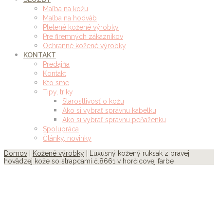
Maľba na kožu
Maľba na hodváb
Pletené kožené výrobky
Pre firemných zákazníkov
Ochranné kožené výrobky
KONTAKT
Predajňa
Kontakt
Kto sme
Tipy, triky
Starostlivosť o kožu
Ako si vybrať správnu kabelku
Ako si vybrať správnu peňaženku
Spolupráca
Články, novinky
Domov
|
Kožené výrobky
| Luxusný kožený ruksak z pravej
hovädzej kože so strapcami č.8661 v horčicovej farbe