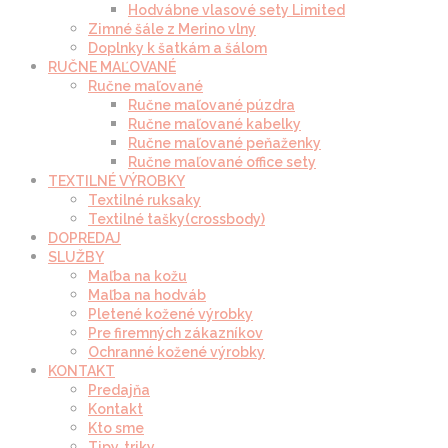
Hodvábne vlasové sety Limited
Zimné šále z Merino vlny
Doplnky k šatkám a šálom
RUČNE MAĽOVANÉ
Ručne maľované
Ručne maľované púzdra
Ručne maľované kabelky
Ručne maľované peňaženky
Ručne maľované office sety
TEXTILNÉ VÝROBKY
Textilné ruksaky
Textilné tašky(crossbody)
DOPREDAJ
SLUŽBY
Maľba na kožu
Maľba na hodváb
Pletené kožené výrobky
Pre firemných zákazníkov
Ochranné kožené výrobky
KONTAKT
Predajňa
Kontakt
Kto sme
Tipy, triky