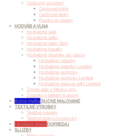
Cestovný program
Cestovné kufre
Cestovné tašky
Púzdra na obleky
HODVÁB A VLNA
Hodvábne šále
Hodvábne šatky
Hodvábne šatky Slim
Hodvábne kravaty
Hodvábne doplnky do vlasov
Hodvábne čelenky
Hodvábne čelenky Limited
Hodvábne gumičky
Hodvábne gumičky Limited
Hodvábne vlasové sety Limited
Zimné šále z Merino vlny
Doplnky k šatkám a šálom
Ručná maľba
RUČNE MAĽOVANÉ
TEXTILNÉ VÝROBKY
Textilné ruksaky
Textilné tašky(crossbody)
Likvidácia skladu
DOPREDAJ
SLUŽBY
Maľba na kožu