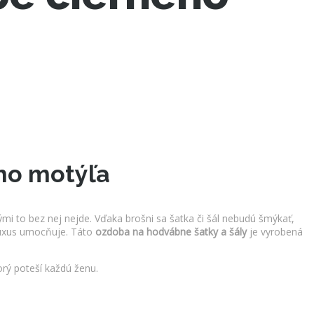
ho motýľa
i to bez nej nejde. Vďaka brošni sa šatka či šál nebudú šmýkať,
 luxus umocňuje. Táto
ozdoba na hodvábne šatky a šály
je vyrobená
rý poteší každú ženu.