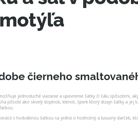
 motýľa
podobe čierneho smaltované
ožňuje jednoduché viazanie a upevnenie šatky či šálu spôsobmi, akým
ňa pôsobí ako skvelý doplnok, klenot, šperk ktorý dizajn šatky a jej
 farbou.
nácii s hodvábnou šatkou sa jedná o hodnotný a luxusný darček, kto