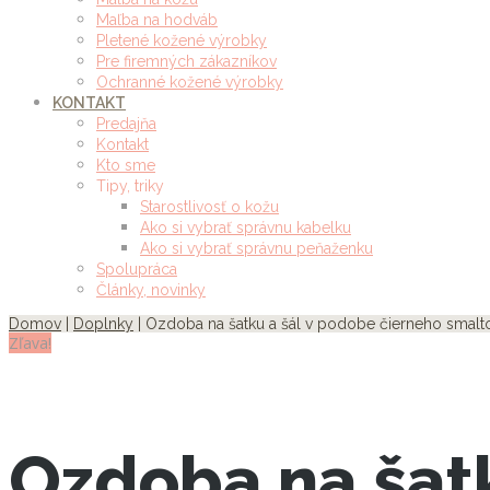
Maľba na hodváb
Pletené kožené výrobky
Pre firemných zákazníkov
Ochranné kožené výrobky
KONTAKT
Predajňa
Kontakt
Kto sme
Tipy, triky
Starostlivosť o kožu
Ako si vybrať správnu kabelku
Ako si vybrať správnu peňaženku
Spolupráca
Články, novinky
Domov
|
Doplnky
| Ozdoba na šatku a šál v podobe čierneho smal
Zľava!
Ozdoba na šatk