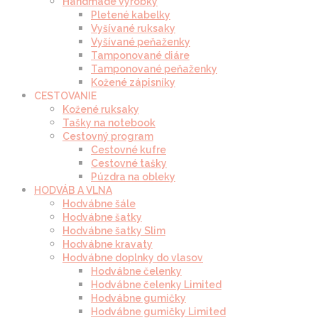
Handmade výrobky
Pletené kabelky
Vyšívané ruksaky
Vyšívané peňaženky
Tamponované diáre
Tamponované peňaženky
Kožené zápisníky
CESTOVANIE
Kožené ruksaky
Tašky na notebook
Cestovný program
Cestovné kufre
Cestovné tašky
Púzdra na obleky
HODVÁB A VLNA
Hodvábne šále
Hodvábne šatky
Hodvábne šatky Slim
Hodvábne kravaty
Hodvábne doplnky do vlasov
Hodvábne čelenky
Hodvábne čelenky Limited
Hodvábne gumičky
Hodvábne gumičky Limited