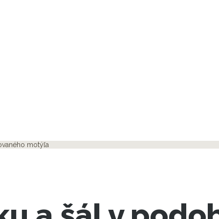
tovaného motýľa
u a šál v podo