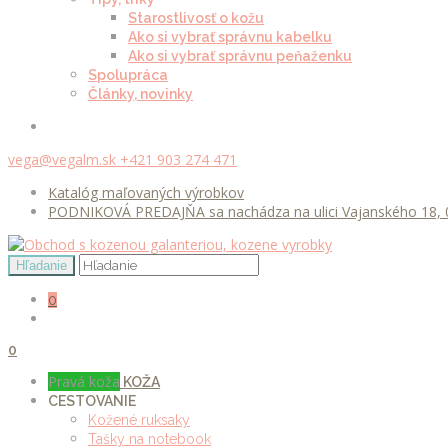
Starostlivosť o kožu
Ako si vybrať správnu kabelku
Ako si vybrať správnu peňaženku
Spolupráca
Články, novinky
vega@vegalm.sk
+421 903 274 471
Katalóg maľovaných výrobkov
PODNIKOVÁ PREDAJŇA sa nachádza na ulici Vajanského 18, 0
0
0
Pravá koža
KOŽA
CESTOVANIE
Kožené ruksaky
Tašky na notebook