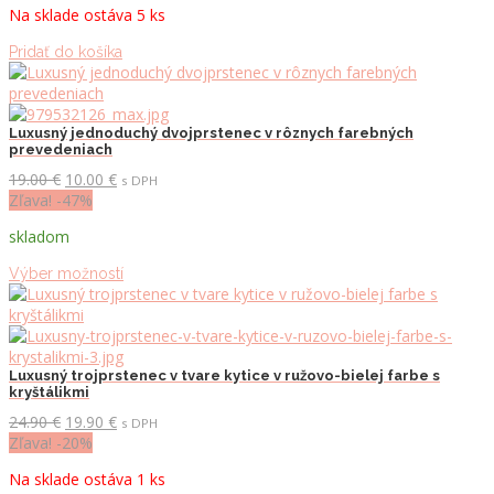
Na sklade ostáva 5 ks
24.90 €.
14.90 €.
Pridať do košíka
Luxusný jednoduchý dvojprstenec v rôznych farebných
prevedeniach
Pôvodná
Aktuálna
19.00
€
10.00
€
s DPH
cena
cena
Zľava! -47%
bola:
je:
skladom
19.00 €.
10.00 €.
Tento
Výber možností
produkt
má
viacero
variantov.
Možnosti
Luxusný trojprstenec v tvare kytice v ružovo-bielej farbe s
kryštálikmi
si
môžete
Pôvodná
Aktuálna
24.90
€
19.90
€
s DPH
vybrať
cena
cena
Zľava! -20%
na
bola:
je:
Na sklade ostáva 1 ks
stránke
24.90 €.
19.90 €.