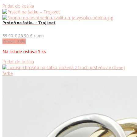
produktu.
Pridať do košíka
Prsteň na šatku – Trojkvet
Pôvodná
Aktuálna
39.90
€
26.90
€
s DPH
cena
cena
Zľava! -33%
bola:
je:
Na sklade ostáva 5 ks
39.90 €.
26.90 €.
Pridať do košíka