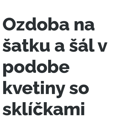
Ozdoba na
šatku a šál v
podobe
kvetiny so
sklíčkami