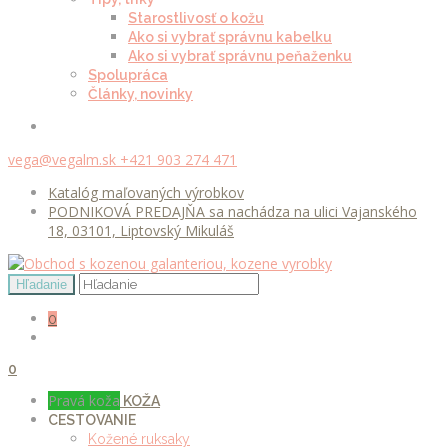
Starostlivosť o kožu
Ako si vybrať správnu kabelku
Ako si vybrať správnu peňaženku
Spolupráca
Články, novinky
vega@vegalm.sk
+421 903 274 471
Katalóg maľovaných výrobkov
PODNIKOVÁ PREDAJŇA sa nachádza na ulici Vajanského
18, 03101, Liptovský Mikuláš
0
0
Pravá koža
KOŽA
CESTOVANIE
Kožené ruksaky