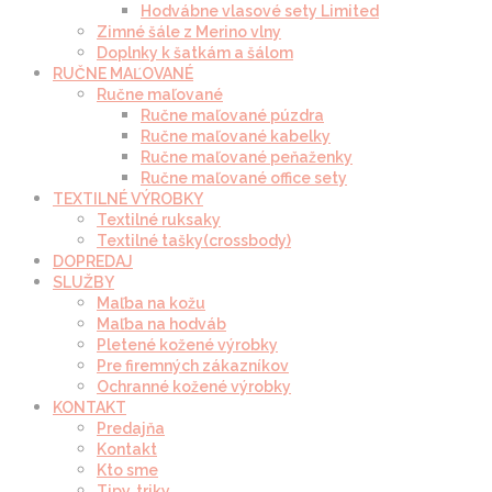
Hodvábne vlasové sety Limited
Zimné šále z Merino vlny
Doplnky k šatkám a šálom
RUČNE MAĽOVANÉ
Ručne maľované
Ručne maľované púzdra
Ručne maľované kabelky
Ručne maľované peňaženky
Ručne maľované office sety
TEXTILNÉ VÝROBKY
Textilné ruksaky
Textilné tašky(crossbody)
DOPREDAJ
SLUŽBY
Maľba na kožu
Maľba na hodváb
Pletené kožené výrobky
Pre firemných zákazníkov
Ochranné kožené výrobky
KONTAKT
Predajňa
Kontakt
Kto sme
Tipy, triky