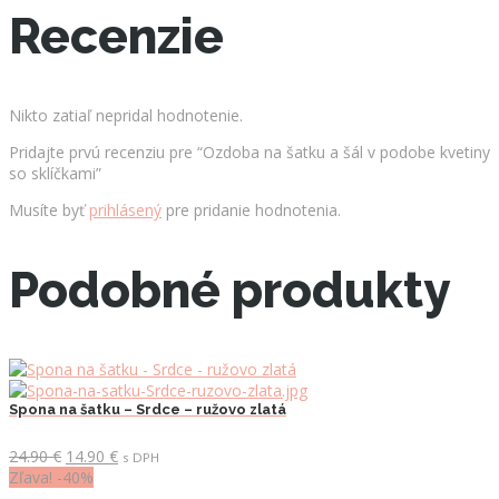
Recenzie
Nikto zatiaľ nepridal hodnotenie.
Pridajte prvú recenziu pre “Ozdoba na šatku a šál v podobe kvetiny
so sklíčkami”
Musíte byť
prihlásený
pre pridanie hodnotenia.
Podobné produkty
Spona na šatku – Srdce – ružovo zlatá
Pôvodná
Aktuálna
24.90
€
14.90
€
s DPH
cena
cena
Zľava! -40%
bola:
je: