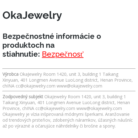
OkaJewelry
Bezpečnostné informácie o
produktoch na
stiahnutie:
Bezpečnosť
Výrobca
OkaJewelry Room 1420, unit 3, building 1 Taikang
Xinyuan, 401 Longmen Avenue LuoLong district, Henan Province,
chINA cc@okajewelry.com www@okajewelry.com
Zodpovedný subjekt
OkaJewelry Room 1420, unit 3, building 1
Taikang Xinyuan, 401 Longmen Avenue LuoLong district, Henan
Province, chINA cc@okajewelry.com www@okajewelry.com
Okajewelry je vízia inšpirovaná módnymi šperkami. Aranžovanie
od trendových prsteňov, zdobených náramkov, úžasných náušníc
až po výrazné a očarujúce náhrdelníky či brošne a spony.