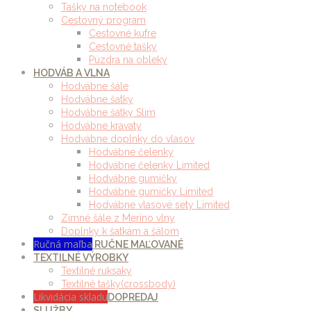
Tašky na notebook
Cestovný program
Cestovné kufre
Cestovné tašky
Púzdra na obleky
HODVÁB A VLNA
Hodvábne šále
Hodvábne šatky
Hodvábne šatky Slim
Hodvábne kravaty
Hodvábne doplnky do vlasov
Hodvábne čelenky
Hodvábne čelenky Limited
Hodvábne gumičky
Hodvábne gumičky Limited
Hodvábne vlasové sety Limited
Zimné šále z Merino vlny
Doplnky k šatkám a šálom
Ručná maľba
RUČNE MAĽOVANÉ
TEXTILNÉ VÝROBKY
Textilné ruksaky
Textilné tašky(crossbody)
Likvidácia skladu
DOPREDAJ
SLUŽBY