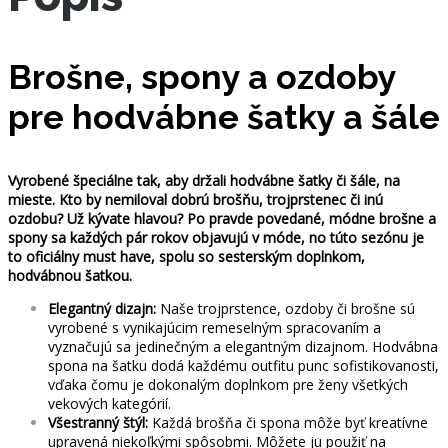
Brošne, spony a ozdoby
pre hodvábne šatky a šále
Vyrobené špeciálne tak, aby držali hodvábne šatky či šále, na
mieste. Kto by nemiloval dobrú brošňu, trojprstenec či inú
ozdobu? Už kývate hlavou? Po pravde povedané, módne brošne a
spony sa každých pár rokov objavujú v móde, no túto sezónu je
to oficiálny must have, spolu so sesterským doplnkom,
hodvábnou šatkou.
Elegantný dizajn:
Naše trojprstence, ozdoby či brošne sú
vyrobené s vynikajúcim remeselným spracovaním a
vyznačujú sa jedinečným a elegantným dizajnom. Hodvábna
spona na šatku dodá každému outfitu punc sofistikovanosti,
vďaka čomu je dokonalým doplnkom pre ženy všetkých
vekových kategórií.
Všestranný štýl:
Každá brošňa či spona môže byť kreatívne
upravená niekoľkými spôsobmi. Môžete ju použiť na