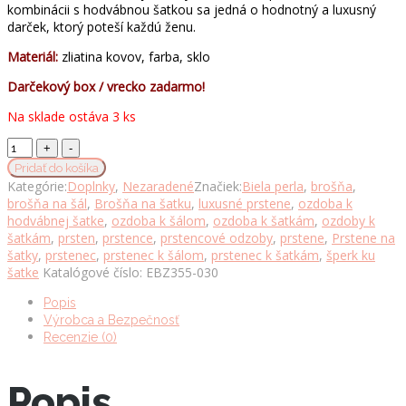
kombinácii s hodvábnou šatkou sa jedná o hodnotný a luxusný
darček, ktorý poteší každú ženu.
Materiál:
zliatina kovov, farba, sklo
Darčekový box / vrecko zadarmo!
Na sklade ostáva 3 ks
Ozdoba
na
Pridať do košíka
šatku
Kategórie:
Doplnky
,
Nezaradené
Značiek:
Biela perla
,
brošňa
,
a
brošňa na šál
,
Brošňa na šatku
,
luxusné prstene
,
ozdoba k
šál
hodvábnej šatke
,
ozdoba k šálom
,
ozdoba k šatkám
,
ozdoby k
v
šatkám
,
prsten
,
prstence
,
prstencové odzoby
,
prstene
,
Prstene na
podobe
šatky
,
prstenec
,
prstenec k šálom
,
prstenec k šatkám
,
šperk ku
kvetiny
šatke
Katalógové číslo:
EBZ355-030
so
sklíčkami
Popis
množstvo
Výrobca a Bezpečnosť
Recenzie (0)
Popis