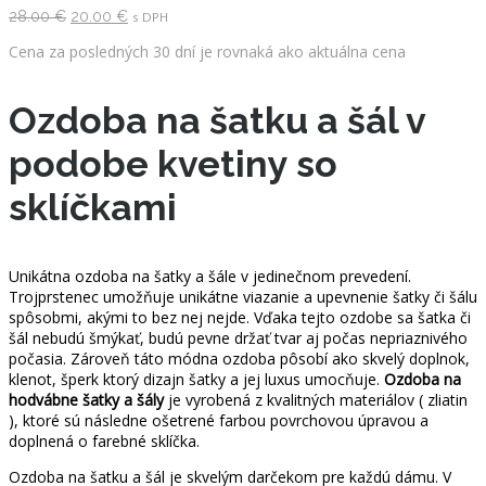
Pôvodná
Aktuálna
28.00
€
20.00
€
s DPH
cena
cena
bola:
je:
Cena za posledných 30 dní je rovnaká ako aktuálna cena
28.00 €.
20.00 €.
Ozdoba na šatku a šál v
podobe kvetiny so
sklíčkami
Unikátna ozdoba na šatky a šále v jedinečnom prevedení.
Trojprstenec umožňuje unikátne viazanie a upevnenie šatky či šálu
spôsobmi, akými to bez nej nejde. Vďaka tejto ozdobe sa šatka či
šál nebudú šmýkať, budú pevne držať tvar aj počas nepriaznivého
počasia. Zároveň táto módna ozdoba pôsobí ako skvelý doplnok,
klenot, šperk ktorý dizajn šatky a jej luxus umocňuje.
Ozdoba na
hodvábne šatky a šály
je vyrobená z kvalitných materiálov ( zliatin
), ktoré sú následne ošetrené farbou povrchovou úpravou a
doplnená o farebné sklíčka.
Ozdoba na šatku a šál je skvelým darčekom pre každú dámu. V