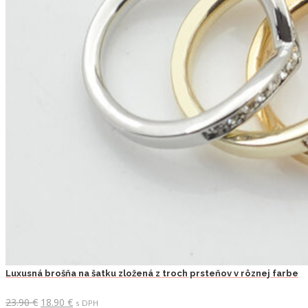
Luxusná brošňa na šatku zložená z troch prsteňov v rôznej farbe
Pôvodná
Aktuálna
23.90
€
18.90
€
s DPH