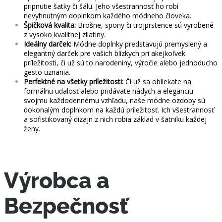
pripnutie šatky či šálu. Jeho všestrannosť ho robí
nevyhnutným doplnkom každého módneho človeka.
Špičková kvalita:
Brošne, spony či trojprstence sú vyrobené
z vysoko kvalitnej zliatiny.
Ideálny darček:
Módne doplnky predstavujú premyslený a
elegantný darček pre vašich blízkych pri akejkoľvek
príležitosti, či už sú to narodeniny, výročie alebo jednoducho
gesto uznania.
Perfektné na všetky príležitosti:
Či už sa obliekate na
formálnu udalosť alebo pridávate nádych a eleganciu
svojmu každodennému vzhľadu, naše módne ozdoby sú
dokonalým doplnkom na každú príležitosť. Ich všestrannosť
a sofistikovaný dizajn z nich robia základ v šatníku každej
ženy.
Výrobca a
Bezpečnosť