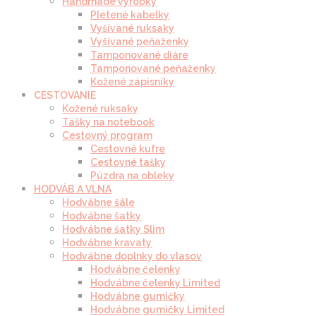
Handmade výrobky
Pletené kabelky
Vyšívané ruksaky
Vyšívané peňaženky
Tamponované diáre
Tamponované peňaženky
Kožené zápisníky
CESTOVANIE
Kožené ruksaky
Tašky na notebook
Cestovný program
Cestovné kufre
Cestovné tašky
Púzdra na obleky
HODVÁB A VLNA
Hodvábne šále
Hodvábne šatky
Hodvábne šatky Slim
Hodvábne kravaty
Hodvábne doplnky do vlasov
Hodvábne čelenky
Hodvábne čelenky Limited
Hodvábne gumičky
Hodvábne gumičky Limited