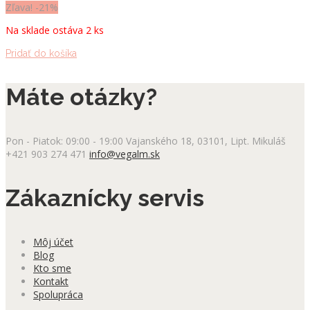
cena
cena
Zľava! -21%
bola:
je:
Na sklade ostáva 2 ks
23.90 €.
18.90 €.
Pridať do košíka
Máte otázky?
Pon - Piatok: 09:00 - 19:00
Vajanského 18, 03101, Lipt. Mikuláš
+421 903 274 471
info@vegalm.sk
Zákaznícky servis
Môj účet
Blog
Kto sme
Kontakt
Spolupráca