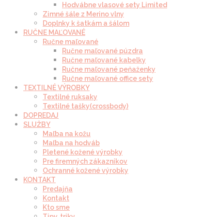
Hodvábne vlasové sety Limited
Zimné šále z Merino vlny
Doplnky k šatkám a šálom
RUČNE MAĽOVANÉ
Ručne maľované
Ručne maľované púzdra
Ručne maľované kabelky
Ručne maľované peňaženky
Ručne maľované office sety
TEXTILNÉ VÝROBKY
Textilné ruksaky
Textilné tašky(crossbody)
DOPREDAJ
SLUŽBY
Maľba na kožu
Maľba na hodváb
Pletené kožené výrobky
Pre firemných zákazníkov
Ochranné kožené výrobky
KONTAKT
Predajňa
Kontakt
Kto sme
Tipy, triky