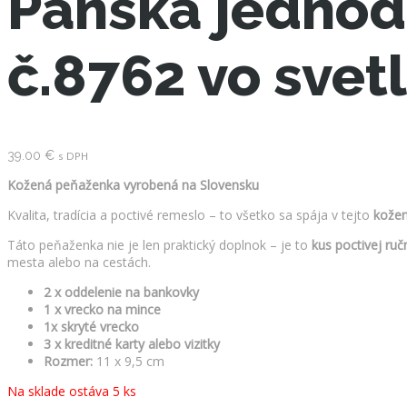
Pánska jednod
č.8762 vo svet
39.00
€
s DPH
Kožená peňaženka vyrobená na Slovensku
Kvalita, tradícia a poctivé remeslo – to všetko sa spája v tejto
kožen
Táto peňaženka nie je len praktický doplnok – je to
kus poctivej ruč
mesta alebo na cestách.
2 x oddelenie na bankovky
1 x vrecko na mince
1x skryté vrecko
3 x kreditné karty alebo vizitky
Rozmer:
11 x 9,5 cm
Na sklade ostáva 5 ks