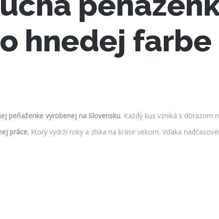
uchá peňaženka
lo hnedej farbe
ej peňaženke vyrobenej na Slovensku
. Každý kus vzniká s dôrazom na 
nej práce
, ktorý vydrží roky a získa na kráse vekom. Vďaka nadčasové