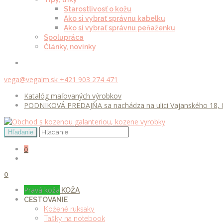
Starostlivosť o kožu
Ako si vybrať správnu kabelku
Ako si vybrať správnu peňaženku
Spolupráca
Články, novinky
vega@vegalm.sk
+421 903 274 471
Katalóg maľovaných výrobkov
PODNIKOVÁ PREDAJŇA sa nachádza na ulici Vajanského 18, 0
0
0
Pravá koža
KOŽA
CESTOVANIE
Kožené ruksaky
Tašky na notebook