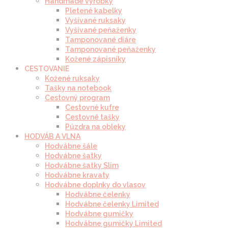
Handmade výrobky
Pletené kabelky
Vyšívané ruksaky
Vyšívané peňaženky
Tamponované diáre
Tamponované peňaženky
Kožené zápisníky
CESTOVANIE
Kožené ruksaky
Tašky na notebook
Cestovný program
Cestovné kufre
Cestovné tašky
Púzdra na obleky
HODVÁB A VLNA
Hodvábne šále
Hodvábne šatky
Hodvábne šatky Slim
Hodvábne kravaty
Hodvábne doplnky do vlasov
Hodvábne čelenky
Hodvábne čelenky Limited
Hodvábne gumičky
Hodvábne gumičky Limited