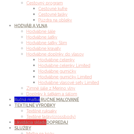
Cestovný program
Cestovné kufre
Cestovné tašky
Púzdra na obleky
HODVÁB A VLNA
Hodvábne šále
Hodvábne šatky
Hodvábne šatky Slim
Hodvábne kravaty
Hodvábne doplnky do vlasov
Hodvábne čelenky
Hodvábne čelenky Limited
Hodvábne gumičky
Hodvábne gumičky Limited
Hodvábne vlasové sety Limited
Zimné šále z Merino vlny
Doplnky k šatkám a šálom
Ručná maľba
RUČNE MAĽOVANÉ
TEXTILNÉ VÝROBKY
Textilné ruksaky
Textilné tašky(crossbody)
Likvidácia skladu
DOPREDAJ
SLUŽBY
Maľba na kožu