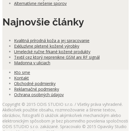
Alternatívne riešenie sporov
Najnovšie články
Kvalitná prírodná koža a jej spracovanie
Exkluzívne pletené kožené výrobky
Umelecké ručne frkané kožené produkty
Textil cez ktorý neprenikne GSM ani RF signál
Madonna v uliciach
Kto sme
Kontakt
Obchodné podmienky
Reklamačné podmienky
Ochrana osobných údajov
Copyright © 2015 ODIS STUDIO s.r.o. / Všetky práva vyhradené.
Akékoľvek použitie obsahu, rozmnožovanie a šírenie textov,
obrázkov, fotografií či ukážok akýmkoľvek mechanickým alebo
elektronickým spôsobom je bez písomného povolenia spoločnosti
ODIS STUDIO s.r.o. zakázané. Spracovalo © 2015 Opavsky Studio