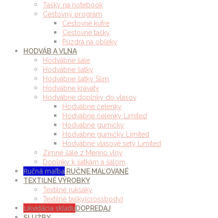
Tašky na notebook
Cestovný program
Cestovné kufre
Cestovné tašky
Púzdra na obleky
HODVÁB A VLNA
Hodvábne šále
Hodvábne šatky
Hodvábne šatky Slim
Hodvábne kravaty
Hodvábne doplnky do vlasov
Hodvábne čelenky
Hodvábne čelenky Limited
Hodvábne gumičky
Hodvábne gumičky Limited
Hodvábne vlasové sety Limited
Zimné šále z Merino vlny
Doplnky k šatkám a šálom
Ručná maľba
RUČNE MAĽOVANÉ
TEXTILNÉ VÝROBKY
Textilné ruksaky
Textilné tašky(crossbody)
Likvidácia skladu
DOPREDAJ
SLUŽBY