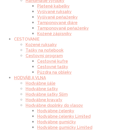
Handmade výrobky
Pletené kabelky
Vyšívané ruksaky
Vyšívané peňaženky
Tamponované diáre
Tamponované peňaženky
Kožené zápisníky
CESTOVANIE
Kožené ruksaky
Tašky na notebook
Cestovný program
Cestovné kufre
Cestovné tašky
Púzdra na obleky
HODVÁB A VLNA
Hodvábne šále
Hodvábne šatky
Hodvábne šatky Slim
Hodvábne kravaty
Hodvábne doplnky do vlasov
Hodvábne čelenky
Hodvábne čelenky Limited
Hodvábne gumičky
Hodvábne gumičky Limited