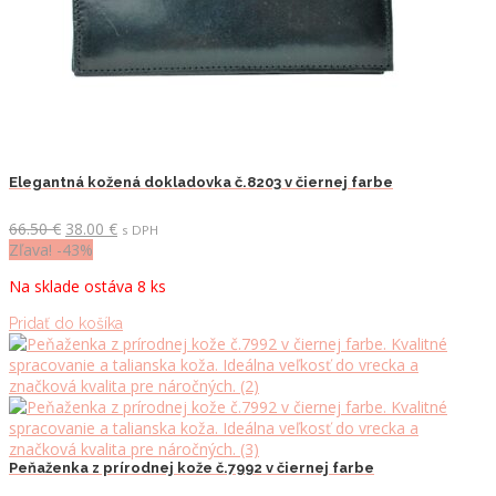
Elegantná kožená dokladovka č.8203 v čiernej farbe
Pôvodná
Aktuálna
66.50
€
38.00
€
s DPH
cena
cena
Zľava! -43%
bola:
je:
Na sklade ostáva 8 ks
66.50 €.
38.00 €.
Pridať do košíka
Peňaženka z prírodnej kože č.7992 v čiernej farbe