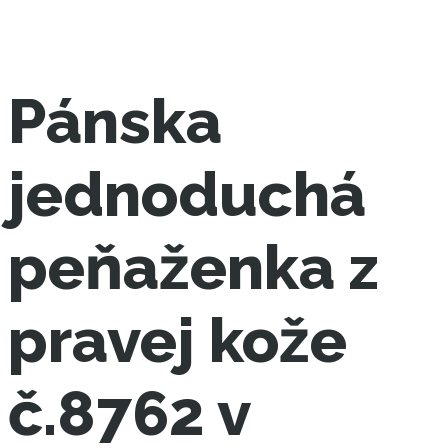
Pánska
jednoduchá
peňaženka z
pravej kože
č.8762 v