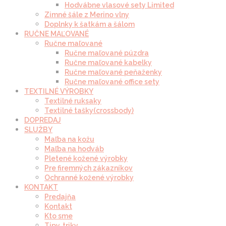
Hodvábne vlasové sety Limited
Zimné šále z Merino vlny
Doplnky k šatkám a šálom
RUČNE MAĽOVANÉ
Ručne maľované
Ručne maľované púzdra
Ručne maľované kabelky
Ručne maľované peňaženky
Ručne maľované office sety
TEXTILNÉ VÝROBKY
Textilné ruksaky
Textilné tašky(crossbody)
DOPREDAJ
SLUŽBY
Maľba na kožu
Maľba na hodváb
Pletené kožené výrobky
Pre firemných zákazníkov
Ochranné kožené výrobky
KONTAKT
Predajňa
Kontakt
Kto sme
Tipy, triky