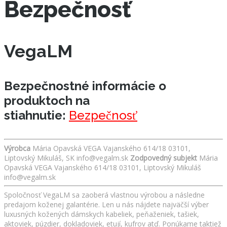
Bezpečnosť
VegaLM
Bezpečnostné informácie o
produktoch na
stiahnutie:
Bezpečnosť
Výrobca
Mária Opavská VEGA Vajanského 614/18 03101,
Liptovský Mikuláš, SK info@vegalm.sk
Zodpovedný subjekt
Mária
Opavská VEGA Vajanského 614/18 03101, Liptovský Mikuláš
info@vegalm.sk
Spoločnosť VegaLM sa zaoberá vlastnou výrobou a následne
predajom koženej galantérie. Len u nás nájdete najväčší výber
luxusných kožených dámskych kabeliek, peňaženiek, tašiek,
aktoviek, púzdier, dokladoviek, etují, kufrov atď. Ponúkame taktiež