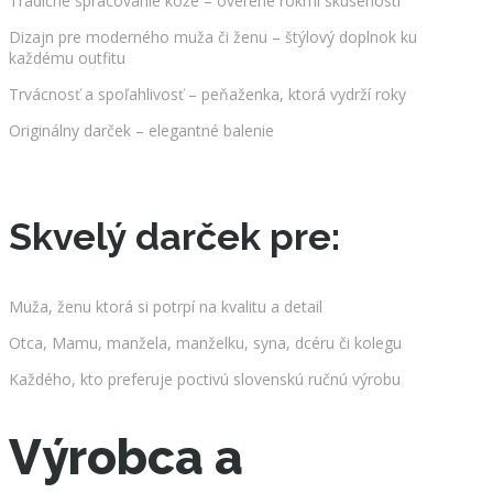
Tradičné spracovanie kože – overené rokmi skúseností
Dizajn pre moderného muža či ženu – štýlový doplnok ku
každému outfitu
Trvácnosť a spoľahlivosť – peňaženka, ktorá vydrží roky
Originálny darček – elegantné balenie
Skvelý darček pre:
Muža, ženu ktorá si potrpí na kvalitu a detail
Otca, Mamu, manžela, manželku, syna, dcéru či kolegu
Každého, kto preferuje poctivú slovenskú ručnú výrobu
Výrobca a