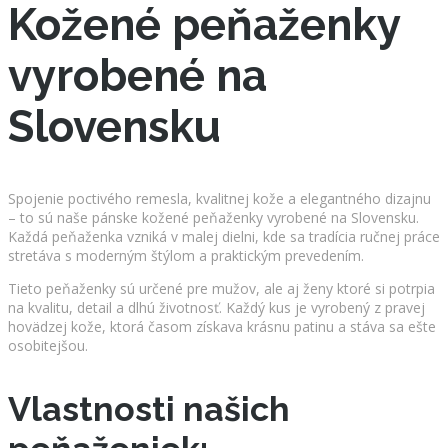
Kožené peňaženky
vyrobené na
Slovensku
Spojenie poctivého remesla, kvalitnej kože a elegantného dizajnu
– to sú naše pánske kožené peňaženky vyrobené na Slovensku.
Každá peňaženka vzniká v malej dielni, kde sa tradícia ručnej práce
stretáva s moderným štýlom a praktickým prevedením.
Tieto peňaženky sú určené pre mužov, ale aj ženy ktoré si potrpia
na kvalitu, detail a dlhú životnosť. Každý kus je vyrobený z pravej
hovädzej kože, ktorá časom získava krásnu patinu a stáva sa ešte
osobitejšou.
Vlastnosti našich