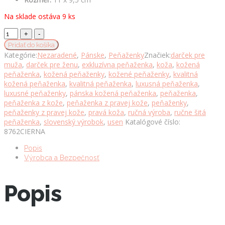
Na sklade ostáva 9 ks
Pánska
jednoduchá
Pridať do košíka
peňaženka
Kategórie:
Nezaradené
,
Pánske
,
Peňaženky
Značiek:
darček pre
z
muža
,
darček pre ženu
,
exkluzívna peňaženka
,
koža
,
kožená
pravej
peňaženka
,
kožená peňaženky
,
kožené peňaženky
,
kvalitná
kože
kožená peňaženka
,
kvalitná peňaženka
,
luxusná peňaženka
,
č.8762
luxusné peňaženky
,
pánska kožená peňaženka
,
peňaženka
,
v
peňaženka z kože
,
peňaženka z pravej kože
,
peňaženky
,
čiernej
peňaženky z pravej kože
,
pravá koža
,
ručná výroba
,
ručne šitá
farbe
peňaženka
,
slovenský výrobok
,
usen
Katalógové číslo:
množstvo
8762CIERNA
Popis
Výrobca a Bezpečnosť
Popis