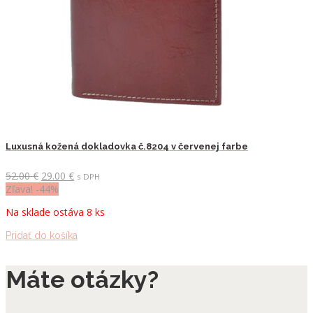
Luxusná kožená dokladovka č.8204 v červenej farbe
Pôvodná
Aktuálna
52.00
€
29.00
€
s DPH
cena
cena
Zľava! -44%
bola:
je:
Na sklade ostáva 8 ks
52.00 €.
29.00 €.
Pridať do košíka
Máte otázky?