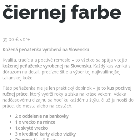
čiernej farbe
39.00
€
s DPH
Kožená peňaženka vyrobená na Slovensku
Kvalita, tradícia a poctivé remeslo – to všetko sa spája v tejto
koženej peňaženke vyrobenej na Slovensku
. Každý kus vzniká s
dôrazom na detail, precízne šitie a výber tej najkvalitnejšej
talianskej kože.
Táto peňaženka nie je len praktický doplnok – je to
kus poctivej
ručnej práce
, ktorý vydrží roky a získa na kráse vekom. Vďaka
nadčasovému dizajnu sa hodí ku každému štýlu, či už ju nosíš do
práce, do mesta alebo na cestách.
2 x oddelenie na bankovky
1 x vrecko na mince
1x skryté vrecko
3 x kreditné karty alebo vizitky
Rozmer:
11 x 9,5 cm