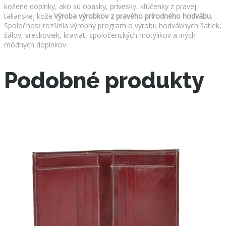
kožené doplnky, ako sú opasky, prívesky, kľúčenky z pravej
talianskej kože.
Výroba výrobkov z pravého prírodného hodvábu.
Spoločnosť rozšírila výrobný program o výrobu hodvábnych šatiek,
šálov, vreckoviek, kraviat, spoločenských motýlikov a iných
módnych doplnkov.
Podobné produkty