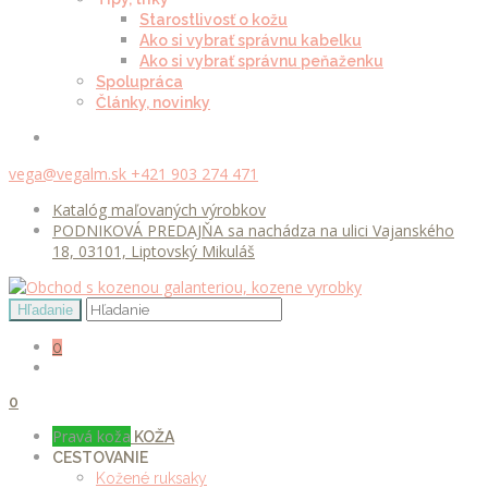
Starostlivosť o kožu
Ako si vybrať správnu kabelku
Ako si vybrať správnu peňaženku
Spolupráca
Články, novinky
vega@vegalm.sk
+421 903 274 471
Katalóg maľovaných výrobkov
PODNIKOVÁ PREDAJŇA sa nachádza na ulici Vajanského
18, 03101, Liptovský Mikuláš
0
0
Pravá koža
KOŽA
CESTOVANIE
Kožené ruksaky