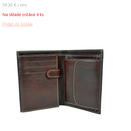
59.30
€
s DPH
Na sklade ostáva 4 ks
Pridať do košíka