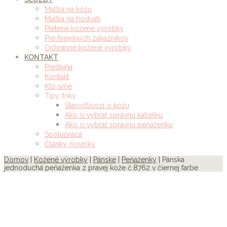
Maľba na kožu
Maľba na hodváb
Pletené kožené výrobky
Pre firemných zákazníkov
Ochranné kožené výrobky
KONTAKT
Predajňa
Kontakt
Kto sme
Tipy, triky
Starostlivosť o kožu
Ako si vybrať správnu kabelku
Ako si vybrať správnu peňaženku
Spolupráca
Články, novinky
Domov
|
Kožené výrobky
|
Pánske
|
Peňaženky
| Pánska
jednoduchá peňaženka z pravej kože č.8762 v čiernej farbe