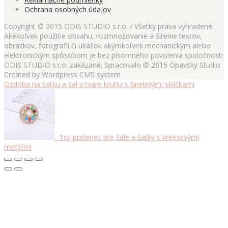
Ochrana osobných údajov
Copyright © 2015 ODIS STUDIO s.r.o. / Všetky práva vyhradené.
Akékoľvek použitie obsahu, rozmnožovanie a šírenie textov,
obrázkov, fotografií či ukážok akýmkoľvek mechanickým alebo
elektronickým spôsobom je bez písomného povolenia spoločnosti
ODIS STUDIO s.r.o. zakázané. Spracovalo © 2015 Opavsky Studio
Created by Wordpress CMS system
Ozdoba na šatku a šál v tvare kruhu s farebnými sklíčkami
Trojprstenec pre šále a šatky s krémovými
motýľmi