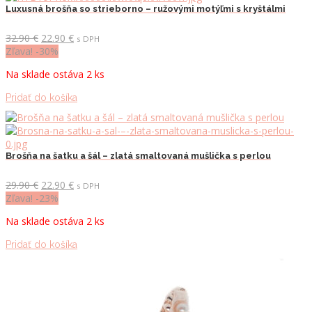
Luxusná brošňa so strieborno – ružovými motýľmi s kryštálmi
Pôvodná
Aktuálna
32.90
€
22.90
€
s DPH
cena
cena
Zľava! -30%
bola:
je:
Na sklade ostáva 2 ks
32.90 €.
22.90 €.
Pridať do košíka
Brošňa na šatku a šál – zlatá smaltovaná mušlička s perlou
Pôvodná
Aktuálna
29.90
€
22.90
€
s DPH
cena
cena
Zľava! -23%
bola:
je:
Na sklade ostáva 2 ks
29.90 €.
22.90 €.
Pridať do košíka