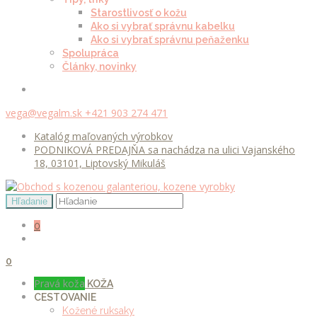
Starostlivosť o kožu
Ako si vybrať správnu kabelku
Ako si vybrať správnu peňaženku
Spolupráca
Články, novinky
vega@vegalm.sk
+421 903 274 471
Katalóg maľovaných výrobkov
PODNIKOVÁ PREDAJŇA sa nachádza na ulici Vajanského
18, 03101, Liptovský Mikuláš
0
0
Pravá koža
KOŽA
CESTOVANIE
Kožené ruksaky