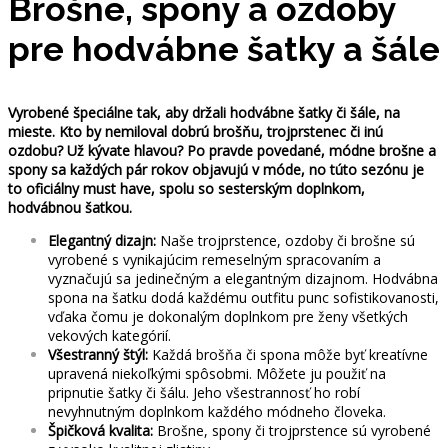
Brošne, spony a ozdoby
pre hodvábne šatky a šále
Vyrobené špeciálne tak, aby držali hodvábne šatky či šále, na
mieste. Kto by nemiloval dobrú brošňu, trojprstenec či inú
ozdobu? Už kývate hlavou? Po pravde povedané, módne brošne a
spony sa každých pár rokov objavujú v móde, no túto sezónu je
to oficiálny must have, spolu so sesterským doplnkom,
hodvábnou šatkou.
Elegantný dizajn:
Naše trojprstence, ozdoby či brošne sú
vyrobené s vynikajúcim remeselným spracovaním a
vyznačujú sa jedinečným a elegantným dizajnom. Hodvábna
spona na šatku dodá každému outfitu punc sofistikovanosti,
vďaka čomu je dokonalým doplnkom pre ženy všetkých
vekových kategórií.
Všestranný štýl:
Každá brošňa či spona môže byť kreatívne
upravená niekoľkými spôsobmi. Môžete ju použiť na
pripnutie šatky či šálu. Jeho všestrannosť ho robí
nevyhnutným doplnkom každého módneho človeka.
Špičková kvalita:
Brošne, spony či trojprstence sú vyrobené