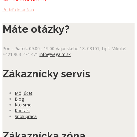
28.90 €.
16.90 €.
Pridať do košíka
Máte otázky?
Pon - Piatok: 09:00 - 19:00
Vajanského 18, 03101, Lipt. Mikuláš
+421 903 274 471
info@vegalm.sk
Zákaznícky servis
Môj účet
Blog
Kto sme
Kontakt
Spolupráca
Zákaznícka zóna