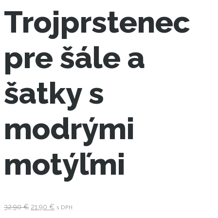
Trojprstenec
pre šále a
šatky s
modrými
motýľmi
Pôvodná
Aktuálna
32.90
€
21.90
€
s DPH
cena
cena