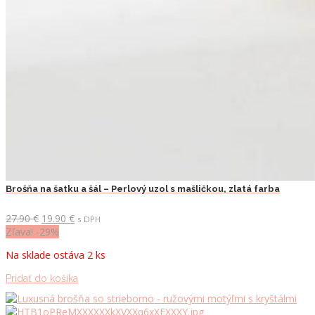
Brošňa na šatku a šál – Perlový uzol s mašličkou, zlatá farba
Pôvodná
Aktuálna
27.90
€
19.90
€
s DPH
cena
cena
Zľava! -29%
bola:
je:
Na sklade ostáva 2 ks
27.90 €.
19.90 €.
Pridať do košíka