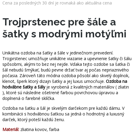
bola:
je:
Cena za posledných 30 dní je rovnaká ako aktuálna cena
32.90 €.
21.90 €.
Trojprstenec pre šále a
šatky s modrými motýľmi
Unikátna ozdoba na šatky a šále v jedinečnom prevedení.
Trojprstenec umožňuje unikátne viazanie a upevnenie šatky či šálu
spôsobmi, akými to bez nej nejde. Vďaka tejto ozdobe sa šatka či
šál nebudú šmýkať, budú pevne držať tvar aj počas nepriaznivého
počasia. Zároveň táto módna ozdoba pôsobí ako skvelý doplnok,
klenot, šperk ktorý dizajn šatky a jej luxus umocňuje.
Ozdoba na
hodvábne šatky a šály
je vyrobená z kvalitných materiálov ( zliatin
), ktoré sú následne ošetrené farbou povrchovou úpravou a
doplnená o farebné sklíčka.
Ozdoba na šatku a šál je skvelým darčekom pre každú dámu. V
kombinácii s hodvábnou šatkou sa jedná o hodnotný a luxusný
darček, ktorý poteší každú ženu.
Materiál:
zliatina kovov, farba