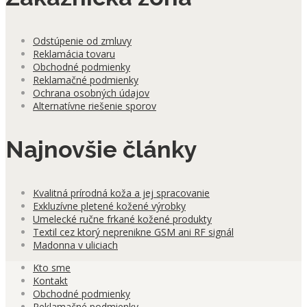
Odstúpenie od zmluvy
Reklamácia tovaru
Obchodné podmienky
Reklamačné podmienky
Ochrana osobných údajov
Alternatívne riešenie sporov
Najnovšie články
Kvalitná prírodná koža a jej spracovanie
Exkluzívne pletené kožené výrobky
Umelecké ručne frkané kožené produkty
Textil cez ktorý neprenikne GSM ani RF signál
Madonna v uliciach
Kto sme
Kontakt
Obchodné podmienky
Reklamačné podmienky