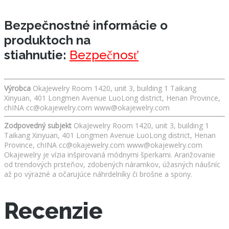
Bezpečnostné informácie o
produktoch na
stiahnutie:
Bezpečnosť
Výrobca
OkaJewelry Room 1420, unit 3, building 1 Taikang
Xinyuan, 401 Longmen Avenue LuoLong district, Henan Province,
chINA cc@okajewelry.com www@okajewelry.com
Zodpovedný subjekt
OkaJewelry Room 1420, unit 3, building 1
Taikang Xinyuan, 401 Longmen Avenue LuoLong district, Henan
Province, chINA cc@okajewelry.com www@okajewelry.com
Okajewelry je vízia inšpirovaná módnymi šperkami. Aranžovanie
od trendových prsteňov, zdobených náramkov, úžasných náušníc
až po výrazné a očarujúce náhrdelníky či brošne a spony.
Recenzie