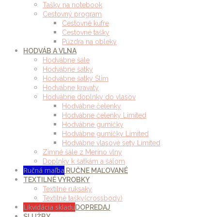
Tašky na notebook
Cestovný program
Cestovné kufre
Cestovné tašky
Púzdra na obleky
HODVÁB A VLNA
Hodvábne šále
Hodvábne šatky
Hodvábne šatky Slim
Hodvábne kravaty
Hodvábne doplnky do vlasov
Hodvábne čelenky
Hodvábne čelenky Limited
Hodvábne gumičky
Hodvábne gumičky Limited
Hodvábne vlasové sety Limited
Zimné šále z Merino vlny
Doplnky k šatkám a šálom
Ručná maľba
RUČNE MAĽOVANÉ
TEXTILNÉ VÝROBKY
Textilné ruksaky
Textilné tašky(crossbody)
Likvidácia skladu
DOPREDAJ
SLUŽBY