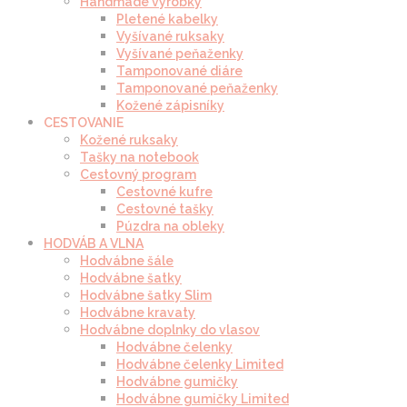
Handmade výrobky
Pletené kabelky
Vyšívané ruksaky
Vyšívané peňaženky
Tamponované diáre
Tamponované peňaženky
Kožené zápisníky
CESTOVANIE
Kožené ruksaky
Tašky na notebook
Cestovný program
Cestovné kufre
Cestovné tašky
Púzdra na obleky
HODVÁB A VLNA
Hodvábne šále
Hodvábne šatky
Hodvábne šatky Slim
Hodvábne kravaty
Hodvábne doplnky do vlasov
Hodvábne čelenky
Hodvábne čelenky Limited
Hodvábne gumičky
Hodvábne gumičky Limited