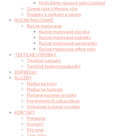
Hodvábne vlasové sety Limited
Zimné šále z Merino vlny
Doplnky k šatkám a šálom
RUČNE MAĽOVANÉ
Ručne maľované
Ručne maľované púzdra
Ručne maľované kabelky
Ručne maľované peňaženky
Ručne maľované office sety
TEXTILNÉ VÝROBKY
Textilné ruksaky
Textilné tašky(crossbody)
DOPREDAJ
SLUŽBY
Maľba na kožu
Maľba na hodváb
Pletené kožené výrobky
Pre firemných zákazníkov
Ochranné kožené výrobky
KONTAKT
Predajňa
Kontakt
Kto sme
Tipy, triky