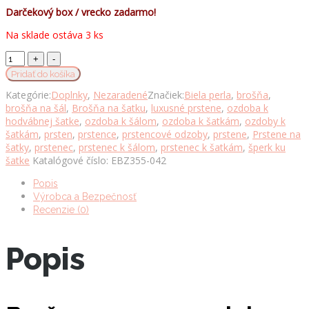
Darčekový box / vrecko zadarmo!
Na sklade ostáva 3 ks
Trojprstenec
pre
Pridať do košíka
šále
Kategórie:
Doplnky
,
Nezaradené
Značiek:
Biela perla
,
brošňa
,
a
brošňa na šál
,
Brošňa na šatku
,
luxusné prstene
,
ozdoba k
šatky
hodvábnej šatke
,
ozdoba k šálom
,
ozdoba k šatkám
,
ozdoby k
s
šatkám
,
prsten
,
prstence
,
prstencové odzoby
,
prstene
,
Prstene na
modrými
šatky
,
prstenec
,
prstenec k šálom
,
prstenec k šatkám
,
šperk ku
motýľmi
šatke
Katalógové číslo:
EBZ355-042
množstvo
Popis
Výrobca a Bezpečnosť
Recenzie (0)
Popis