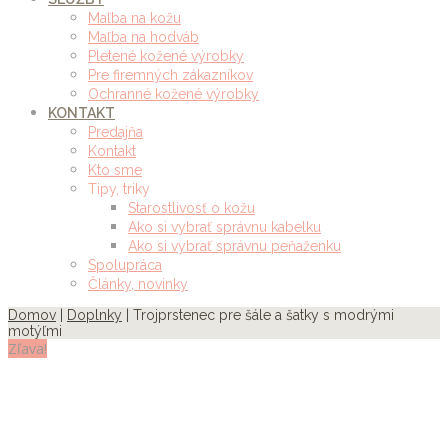
Maľba na kožu
Maľba na hodváb
Pletené kožené výrobky
Pre firemných zákazníkov
Ochranné kožené výrobky
KONTAKT
Predajňa
Kontakt
Kto sme
Tipy, triky
Starostlivosť o kožu
Ako si vybrať správnu kabelku
Ako si vybrať správnu peňaženku
Spolupráca
Články, novinky
Domov
|
Doplnky
| Trojprstenec pre šále a šatky s modrými
motýľmi
Zľava!