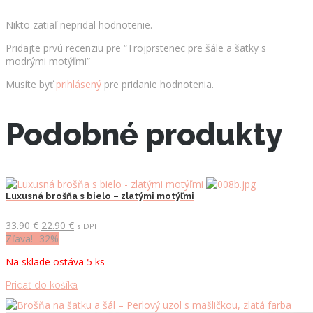
Nikto zatiaľ nepridal hodnotenie.
Pridajte prvú recenziu pre “Trojprstenec pre šále a šatky s
modrými motýľmi”
Musíte byť
prihlásený
pre pridanie hodnotenia.
Podobné produkty
Luxusná brošňa s bielo – zlatými motýľmi
Pôvodná
Aktuálna
33.90
€
22.90
€
s DPH
cena
cena
Zľava! -32%
bola:
je:
Na sklade ostáva 5 ks
33.90 €.
22.90 €.
Pridať do košíka