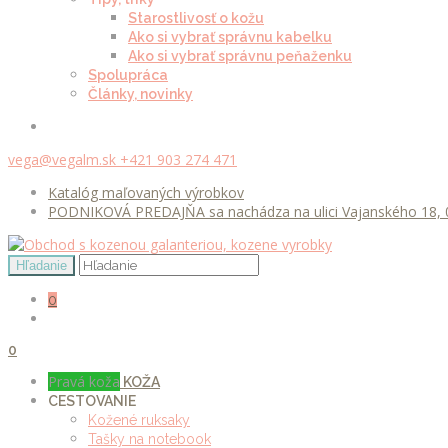
Starostlivosť o kožu
Ako si vybrať správnu kabelku
Ako si vybrať správnu peňaženku
Spolupráca
Články, novinky
vega@vegalm.sk
+421 903 274 471
Katalóg maľovaných výrobkov
PODNIKOVÁ PREDAJŇA sa nachádza na ulici Vajanského 18, 0
0
0
Pravá koža
KOŽA
CESTOVANIE
Kožené ruksaky
Tašky na notebook