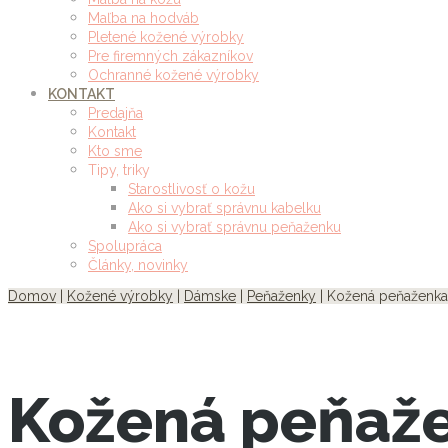
Maľba na hodváb
Pletené kožené výrobky
Pre firemných zákazníkov
Ochranné kožené výrobky
KONTAKT
Predajňa
Kontakt
Kto sme
Tipy, triky
Starostlivosť o kožu
Ako si vybrať správnu kabelku
Ako si vybrať správnu peňaženku
Spolupráca
Články, novinky
Domov
|
Kožené výrobky
|
Dámske
|
Peňaženky
| Kožená peňaženka
Kožená peňaže