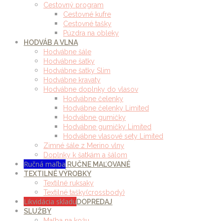
Cestovný program
Cestovné kufre
Cestovné tašky
Púzdra na obleky
HODVÁB A VLNA
Hodvábne šále
Hodvábne šatky
Hodvábne šatky Slim
Hodvábne kravaty
Hodvábne doplnky do vlasov
Hodvábne čelenky
Hodvábne čelenky Limited
Hodvábne gumičky
Hodvábne gumičky Limited
Hodvábne vlasové sety Limited
Zimné šále z Merino vlny
Doplnky k šatkám a šálom
Ručná maľba
RUČNE MAĽOVANÉ
TEXTILNÉ VÝROBKY
Textilné ruksaky
Textilné tašky(crossbody)
Likvidácia skladu
DOPREDAJ
SLUŽBY
Maľba na kožu