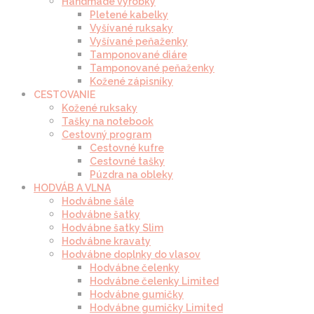
Handmade výrobky
Pletené kabelky
Vyšívané ruksaky
Vyšívané peňaženky
Tamponované diáre
Tamponované peňaženky
Kožené zápisníky
CESTOVANIE
Kožené ruksaky
Tašky na notebook
Cestovný program
Cestovné kufre
Cestovné tašky
Púzdra na obleky
HODVÁB A VLNA
Hodvábne šále
Hodvábne šatky
Hodvábne šatky Slim
Hodvábne kravaty
Hodvábne doplnky do vlasov
Hodvábne čelenky
Hodvábne čelenky Limited
Hodvábne gumičky
Hodvábne gumičky Limited