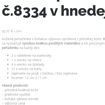
č.8334 v hnede
55.70
€
s DPH
Kožená peňaženka s bohatou výbavou vyrobená z prírodnej kože.
K
sa vyznačuje
vysokou kvalitou použitých materiálov
a ich precíznym
peňaženku
na každý deň.
2 x oddelenie na bankovky
1 x vrecko na mince
4 x vrecko na doklady
13 x vrecko na karty
zapínanie na jazyk s tľačkou / bez zapínania
Rozmer: 12 cm x 11 cm
Hlavné prednosti:
– prírodná kvalitná koža
– praktické využitie
– bohatá výbava vreciek
– výborná cena