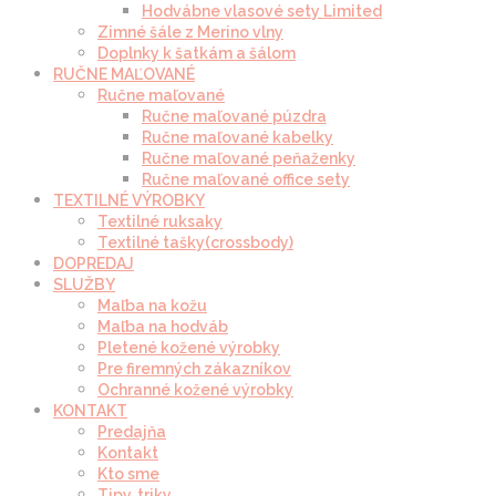
Hodvábne vlasové sety Limited
Zimné šále z Merino vlny
Doplnky k šatkám a šálom
RUČNE MAĽOVANÉ
Ručne maľované
Ručne maľované púzdra
Ručne maľované kabelky
Ručne maľované peňaženky
Ručne maľované office sety
TEXTILNÉ VÝROBKY
Textilné ruksaky
Textilné tašky(crossbody)
DOPREDAJ
SLUŽBY
Maľba na kožu
Maľba na hodváb
Pletené kožené výrobky
Pre firemných zákazníkov
Ochranné kožené výrobky
KONTAKT
Predajňa
Kontakt
Kto sme
Tipy, triky