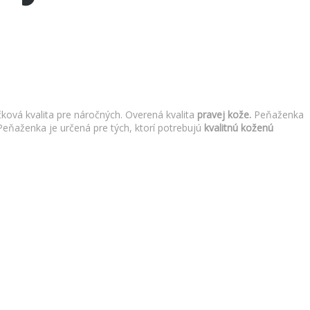
čková kvalita pre náročných. Overená kvalita
pravej kože.
Peňaženka
Peňaženka je určená pre tých, ktorí potrebujú
kvalitnú
koženú