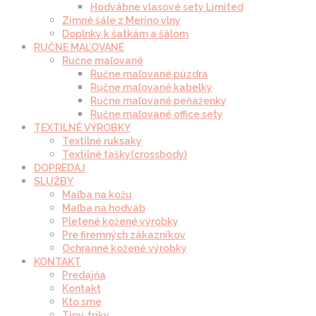
Hodvábne vlasové sety Limited
Zimné šále z Merino vlny
Doplnky k šatkám a šálom
RUČNE MAĽOVANÉ
Ručne maľované
Ručne maľované púzdra
Ručne maľované kabelky
Ručne maľované peňaženky
Ručne maľované office sety
TEXTILNÉ VÝROBKY
Textilné ruksaky
Textilné tašky(crossbody)
DOPREDAJ
SLUŽBY
Maľba na kožu
Maľba na hodváb
Pletené kožené výrobky
Pre firemných zákazníkov
Ochranné kožené výrobky
KONTAKT
Predajňa
Kontakt
Kto sme
Tipy, triky