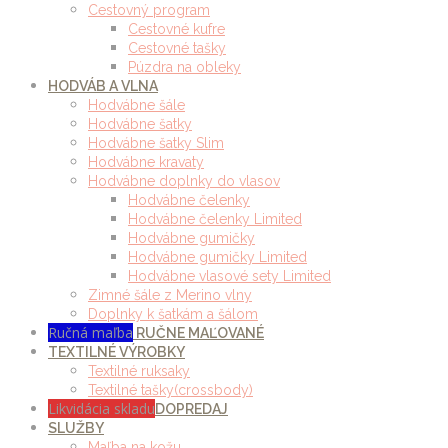
Cestovný program
Cestovné kufre
Cestovné tašky
Púzdra na obleky
HODVÁB A VLNA
Hodvábne šále
Hodvábne šatky
Hodvábne šatky Slim
Hodvábne kravaty
Hodvábne doplnky do vlasov
Hodvábne čelenky
Hodvábne čelenky Limited
Hodvábne gumičky
Hodvábne gumičky Limited
Hodvábne vlasové sety Limited
Zimné šále z Merino vlny
Doplnky k šatkám a šálom
Ručná maľba
RUČNE MAĽOVANÉ
TEXTILNÉ VÝROBKY
Textilné ruksaky
Textilné tašky(crossbody)
Likvidácia skladu
DOPREDAJ
SLUŽBY
Maľba na kožu