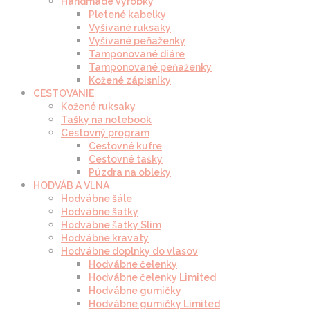
Handmade výrobky
Pletené kabelky
Vyšívané ruksaky
Vyšívané peňaženky
Tamponované diáre
Tamponované peňaženky
Kožené zápisníky
CESTOVANIE
Kožené ruksaky
Tašky na notebook
Cestovný program
Cestovné kufre
Cestovné tašky
Púzdra na obleky
HODVÁB A VLNA
Hodvábne šále
Hodvábne šatky
Hodvábne šatky Slim
Hodvábne kravaty
Hodvábne doplnky do vlasov
Hodvábne čelenky
Hodvábne čelenky Limited
Hodvábne gumičky
Hodvábne gumičky Limited