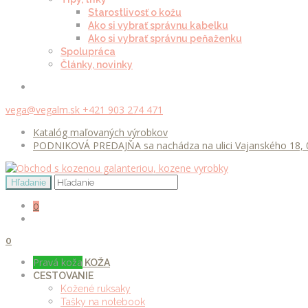
Starostlivosť o kožu
Ako si vybrať správnu kabelku
Ako si vybrať správnu peňaženku
Spolupráca
Články, novinky
vega@vegalm.sk
+421 903 274 471
Katalóg maľovaných výrobkov
PODNIKOVÁ PREDAJŇA sa nachádza na ulici Vajanského 18, 0
0
0
Pravá koža
KOŽA
CESTOVANIE
Kožené ruksaky
Tašky na notebook