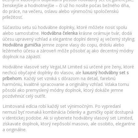
ženskejšie a hodnotnejšie – či už ho nosíte počas bežného dňa,
do práce, na večeru, oslavu alebo výnimočnú spoločenskú
príležitosť.
Súčasťou setu sú hodvábne doplnky, ktoré môžete nosiť spolu
alebo samostatne.
Hodvábna čelenka
krásne orámuje tvár, dodá
účesu upravený vzhľad a elegantne doplní denný aj večerný styling.
Hodvábna gumička
jemne zopne vlasy do copu, drdolu alebo
ležérneho účesu a zároveň môže pôsobiť aj ako decentný módny
doplnok na zápästí.
Hodvábne vlasové sety VegaLM Limited sú určené pre ženy, ktoré
nechcú obyčajné doplnky do vlasov, ale
luxusný hodvábny set s
príbehom
. Každý set vzniká s dôrazom na detail, farebnú
harmóniu, kvalitné spracovanie a originálny vzhľad. Vďaka tomu
pôsobí ako premyslený módny doplnok, ktorý dokáže jemne
pozdvihnúť celý outfit.
Limitovaná edícia robí každý set výnimočným. Po vypredaní
nemusí byť rovnaká kombinácia čelenky a gumičky opäť dostupná
v identickej podobe. Ak si vyberiete hodvábny vlasový set Limited,
získavate doplnok, ktorý nepôsobí masovo, ale osobito, elegantne
a originálne.