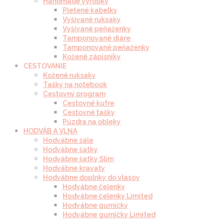
Handmade výrobky
Pletené kabelky
Vyšívané ruksaky
Vyšívané peňaženky
Tamponované diáre
Tamponované peňaženky
Kožené zápisníky
CESTOVANIE
Kožené ruksaky
Tašky na notebook
Cestovný program
Cestovné kufre
Cestovné tašky
Púzdra na obleky
HODVÁB A VLNA
Hodvábne šále
Hodvábne šatky
Hodvábne šatky Slim
Hodvábne kravaty
Hodvábne doplnky do vlasov
Hodvábne čelenky
Hodvábne čelenky Limited
Hodvábne gumičky
Hodvábne gumičky Limited