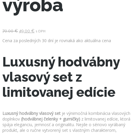
výroba
Pôvodná
Aktuálna
70.00
€
49.00
€
s DPH
cena
cena
bola:
je:
Cena za posledných 30 dní je rovnaká ako aktuálna cena
70.00 €.
49.00 €.
Luxusný hodvábny
vlasový set z
limitovanej edície
Luxusný hodvábny vlasový set
je výnimočná kombinácia vlasových
doplnkov
(hodvábnej čelenky + gumičky)
z limitovanej edície, ktorá
spája eleganciu, jemnosť a originalitu. Nejde o sériovo vyrábaný
produkt, ale o ručne vytvorený set s vlastným charakterom,