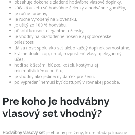
obsahuje dokonale zladené hodvábne vlasové doplnky,
súčasťou setu sú hodvábne čelenky a hodvábne gumičky,
je ručne farbený,
je ručne vyrobený na Slovensku,
je ušitý zo 100 % hodvábu,
pôsobí luxusne, elegantne a žensky,
je vhodný na každodenné nosenie aj spoločenské
príležitosti,
dá sa nosiť spolu ako set alebo každý doplnok samostatne,
krásne doplní cop, drdol, rozpustené vlasy aj elegantný
účes,
hodí sa k šatám, blúzke, košeli, kostýmu aj
minimalistickému outfitu,
je vhodný ako jedinečný darček pre ženu,
po vypredaní nemusí byť dostupný v rovnakej podobe.
Pre koho je hodvábny
vlasový set vhodný?
Hodvábny vlasový set
je vhodný pre ženy, ktoré hľadajú luxusné