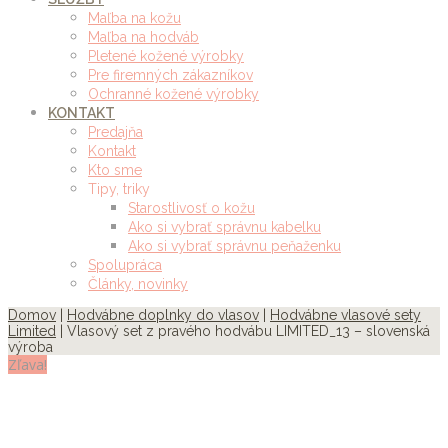
Maľba na kožu
Maľba na hodváb
Pletené kožené výrobky
Pre firemných zákazníkov
Ochranné kožené výrobky
KONTAKT
Predajňa
Kontakt
Kto sme
Tipy, triky
Starostlivosť o kožu
Ako si vybrať správnu kabelku
Ako si vybrať správnu peňaženku
Spolupráca
Články, novinky
Domov
|
Hodvábne doplnky do vlasov
|
Hodvábne vlasové sety
Limited
| Vlasový set z pravého hodvábu LIMITED_13 – slovenská
výroba
Zľava!