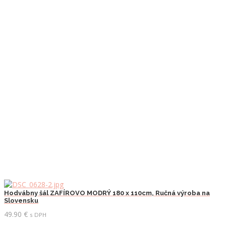
Hodvábny šál ZAFÍROVO MODRÝ 180 x 110cm, Ručná výroba na
Slovensku
49.90
€
s DPH