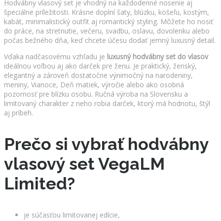
Hodvábny vlasový set je vhodný na každodenné nosenie aj
špeciálne príležitosti. Krásne doplní šaty, blúzku, košeľu, kostým,
kabát, minimalistický outfit aj romantický styling. Môžete ho nosiť
do práce, na stretnutie, večeru, svadbu, oslavu, dovolenku alebo
počas bežného dňa, keď chcete účesu dodať jemný luxusný detail.
Vďaka nadčasovému vzhľadu je
luxusný hodvábny set do vlasov
ideálnou voľbou aj ako darček pre ženu. Je praktický, ženský,
elegantný a zároveň dostatočne výnimočný na narodeniny,
meniny, Vianoce, Deň matiek, výročie alebo ako osobná
pozornosť pre blízku osobu. Ručná výroba na Slovensku a
limitovaný charakter z neho robia darček, ktorý má hodnotu, štýl
aj príbeh.
Prečo si vybrať hodvábny
vlasový set VegaLM
Limited?
je súčasťou limitovanej edície,