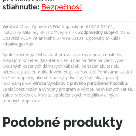
stiahnutie:
Bezpečnosť
Výrobca
Mária Opavská VEGA Vajanského 614/18 03101,
Liptovský Mikuláš, SK info@vegalm.sk
Zodpovedný subjekt
Mária
Opavská VEGA Vajanského 614/18 03101, Liptovský Mikuláš
info@vegalm.sk
Spoločnosť VegaLM sa zaoberá vlastnou výrobou a následne
predajom koženej galantérie. Len u nás nájdete najväčší výber
luxusných kožených dámskych kabeliek, peňaženiek, tašiek,
aktoviek, púzdier, dokladoviek, etují, kufrov atď. Ponúkame taktiež
kožené doplnky, ako sú opasky, prívesky, kľúčenky z pravej
talianskej kože.
Výroba výrobkov z pravého prírodného hodvábu.
Spoločnosť rozšírila výrobný program o výrobu hodvábnych šatiek,
šálov, vreckoviek, kraviat, spoločenských motýlikov a iných
módnych doplnkov.
Podobné produkty