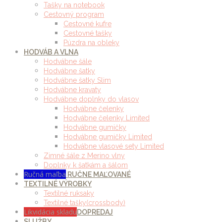
Tašky na notebook
Cestovný program
Cestovné kufre
Cestovné tašky
Púzdra na obleky
HODVÁB A VLNA
Hodvábne šále
Hodvábne šatky
Hodvábne šatky Slim
Hodvábne kravaty
Hodvábne doplnky do vlasov
Hodvábne čelenky
Hodvábne čelenky Limited
Hodvábne gumičky
Hodvábne gumičky Limited
Hodvábne vlasové sety Limited
Zimné šále z Merino vlny
Doplnky k šatkám a šálom
Ručná maľba
RUČNE MAĽOVANÉ
TEXTILNÉ VÝROBKY
Textilné ruksaky
Textilné tašky(crossbody)
Likvidácia skladu
DOPREDAJ
SLUŽBY