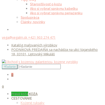
Starostlivosť o kožu
Ako si vybrať správnu kabelku
Ako si vybrať správnu peňaženku
Spolupráca
Články, novinky
vega@vegalm.sk
+421 903 274 471
Katalóg maľovaných výrobkov
PODNIKOVÁ PREDAJŇA sa nachádza na ulici Vajanského
18, 03101, Liptovský Mikuláš
0
0
Pravá koža
KOŽA
CESTOVANIE
Kožené ruksaky