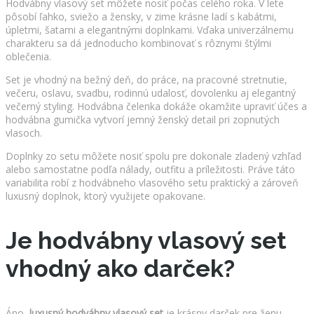
Hodvábny vlasový set môžete nosiť počas celého roka. V lete
pôsobí ľahko, sviežo a žensky, v zime krásne ladí s kabátmi,
úpletmi, šatami a elegantnými doplnkami. Vďaka univerzálnemu
charakteru sa dá jednoducho kombinovať s rôznymi štýlmi
oblečenia.
Set je vhodný na bežný deň, do práce, na pracovné stretnutie,
večeru, oslavu, svadbu, rodinnú udalosť, dovolenku aj elegantný
večerný styling. Hodvábna čelenka dokáže okamžite upraviť účes a
hodvábna gumička vytvorí jemný ženský detail pri zopnutých
vlasoch.
Doplnky zo setu môžete nosiť spolu pre dokonale zladený vzhľad
alebo samostatne podľa nálady, outfitu a príležitosti. Práve táto
variabilita robí z hodvábneho vlasového setu praktický a zároveň
luxusný doplnok, ktorý využijete opakovane.
Je hodvábny vlasový set
vhodný ako darček?
Áno,
luxusný hodvábny vlasový set
je krásny darček pre ženu,