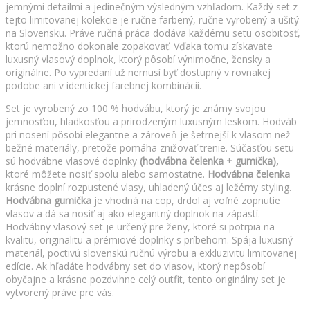
jemnými detailmi a jedinečným výsledným vzhľadom. Každý set z
tejto limitovanej kolekcie je ručne farbený, ručne vyrobený a ušitý
na Slovensku. Práve ručná práca dodáva každému setu osobitosť,
ktorú nemožno dokonale zopakovať. Vďaka tomu získavate
luxusný vlasový doplnok, ktorý pôsobí výnimočne, žensky a
originálne. Po vypredaní už nemusí byť dostupný v rovnakej
podobe ani v identickej farebnej kombinácii.
Set je vyrobený zo 100 % hodvábu, ktorý je známy svojou
jemnosťou, hladkosťou a prirodzeným luxusným leskom. Hodváb
pri nosení pôsobí elegantne a zároveň je šetrnejší k vlasom než
bežné materiály, pretože pomáha znižovať trenie. Súčasťou setu
sú hodvábne vlasové doplnky
(hodvábna čelenka + gumička),
ktoré môžete nosiť spolu alebo samostatne.
Hodvábna čelenka
krásne doplní rozpustené vlasy, uhladený účes aj ležérny styling.
Hodvábna gumička
je vhodná na cop, drdol aj voľné zopnutie
vlasov a dá sa nosiť aj ako elegantný doplnok na zápästí.
Hodvábny vlasový set je určený pre ženy, ktoré si potrpia na
kvalitu, originalitu a prémiové doplnky s príbehom. Spája luxusný
materiál, poctivú slovenskú ručnú výrobu a exkluzivitu limitovanej
edície. Ak hľadáte hodvábny set do vlasov, ktorý nepôsobí
obyčajne a krásne pozdvihne celý outfit, tento originálny set je
vytvorený práve pre vás.