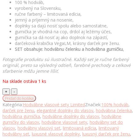
100 % hodváb,
vyrobený na Slovensku,
ručne farbený – limitovaná edícia,
jemný a príjemný na nosenie,
doplnky sa dajú nosiť spolu alebo samostatne,
gumička je vhodná na cop, drdol aj ležérny účes,
gumička sa dá nosiť aj ako doplnok na zápästí,
darčeková krabička VegaLM, krásny darček pre ženu.
SET obsahuje: hodvábnu čelenku a hodvábna gumičku
,
Fotografie produktu sú ilustračné. Každý set je ručne farbený
originál, preto sa výsledný odtieň, farebné prechody a celkové
sfarbenie môžu jemne líšiť.
Na sklade ostáva 1 ks
Vlasový
set
Pridať do košíka
z
Kategória:
Hodvábne vlasové sety Limited
Značiek:
100% hodváb
,
pravého
darček pre ženu
,
elegantné doplnky do vlasov
,
hodvábna čelenka
,
hodvábu
hodvábna gumička
,
hodvábne doplnky do vlasov
,
hodvábne
LIMITED_13
gumičky do vlasov
,
hodvábne vlasové sety
,
hodvábny set do
–
vlasov
,
hodvábny vlasový set
,
limitovaná edícia
,
limitovaný
slovenská
hodvábny set
,
luxusné vlasové doplnky
,
luxusný darček pre ženu
,
výroba