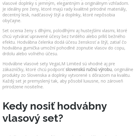
vlasové doplnky s jemným, elegantným a originálnym vzhľadom.
Je ideálny pre ženy, ktoré majú rady kvalitné prírodné materiály,
decentný lesk, nadčasový štýl a doplnky, ktoré nepôsobia
obyčajne.
Set ocenia ženy s dlhými, polodlhými aj hustejšími vlasmi, ktoré
chcú vytvárať upravené účesy bez tvrdého alebo príliš bežného
efektu. Hodvábna čelenka dodá účesu ženskosť a štýl, zatiaľ čo
hodvábna gumička umožní pohodlné zopnutie vlasov do copu,
drdolu alebo voľného účesu.
Hodvábne vlasové sety VegaLM Limited sú vhodné aj pre
zákazníčky, ktoré chcú podporiť
slovenskú ručnú výrobu
, originálne
produkty zo Slovenska a doplnky vytvorené s dôrazom na kvalitu.
Každý set je premyslený tak, aby pôsobil luxusne, no zároveň
prirodzene nositeľne.
Kedy nosiť hodvábny
vlasový set?