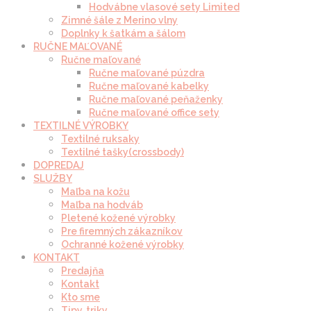
Hodvábne vlasové sety Limited
Zimné šále z Merino vlny
Doplnky k šatkám a šálom
RUČNE MAĽOVANÉ
Ručne maľované
Ručne maľované púzdra
Ručne maľované kabelky
Ručne maľované peňaženky
Ručne maľované office sety
TEXTILNÉ VÝROBKY
Textilné ruksaky
Textilné tašky(crossbody)
DOPREDAJ
SLUŽBY
Maľba na kožu
Maľba na hodváb
Pletené kožené výrobky
Pre firemných zákazníkov
Ochranné kožené výrobky
KONTAKT
Predajňa
Kontakt
Kto sme
Tipy, triky