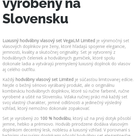
vyrobený na
Slovensku
Luxusný hodvábny vlasový set VegaLM Limited
je výnimočný set
vlasových doplnkov pre ženy, ktoré hľadajú spojenie elegancie,
jemnosti, kvality a skutočnej originality. Set je vytvorený z
hodvábnych čeleniek a hodvábnych gumičiek, ktoré spolu
dokonale ladia a vytvárajú premyslený luxusný doplnok do vlasov
aj celého outfitu.
Každý
hodvábny vlasový set Limited
je súčasťou limitovanej edície.
Nejde o bežný sériovo vyrábaný produkt, ale o originálnu
kombináciu hodvábnych doplnkov, ktoré sú ručne farbené, ručne
vyrobené a ušité na Slovensku. Vďaka ručnej práci má každý set
svoj vlastný charakter, jemné odlišnosti a jedinečný výsledný
vzhľad, ktorý nemožno dokonale zopakovať.
Set je vyrobený zo
100 % hodvábu
, ktorý už na prvý dotyk pôsobí
jemne, hebko a prémiovo. Hodváb prirodzene dodáva vlasovým
doplnkom decentný lesk, noblesu a luxusný vzhľad. V porovnaní s
bežnými vlasovými doplnkami pôsobí hodvábny set elegantnejšie,