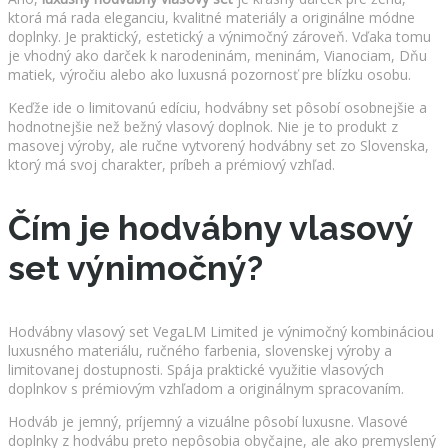
ktorá má rada eleganciu, kvalitné materiály a originálne módne
doplnky. Je praktický, estetický a výnimočný zároveň. Vďaka tomu
je vhodný ako darček k narodeninám, meninám, Vianociam, Dňu
matiek, výročiu alebo ako luxusná pozornosť pre blízku osobu.
Keďže ide o limitovanú edíciu, hodvábny set pôsobí osobnejšie a
hodnotnejšie než bežný vlasový doplnok. Nie je to produkt z
masovej výroby, ale ručne vytvorený hodvábny set zo Slovenska,
ktorý má svoj charakter, príbeh a prémiový vzhľad.
Čím je hodvábny vlasový
set výnimočný?
Hodvábny vlasový set VegaLM Limited je výnimočný kombináciou
luxusného materiálu, ručného farbenia, slovenskej výroby a
limitovanej dostupnosti. Spája praktické využitie vlasových
doplnkov s prémiovým vzhľadom a originálnym spracovaním.
Hodváb je jemný, príjemný a vizuálne pôsobí luxusne. Vlasové
doplnky z hodvábu preto nepôsobia obyčajne, ale ako premyslený